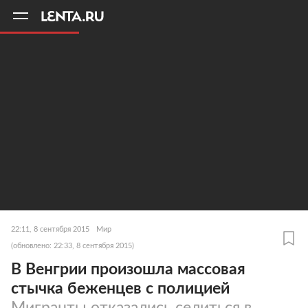
11
A
22:11, 8 сентября 2015
Мир
(обновлено: 22:33, 8 сентября 2015)
В Венгрии произошла массовая
стычка беженцев с полицией
Мигранты отказались селиться в