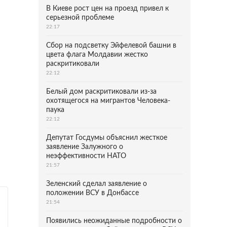
В Киеве рост цен на проезд привел к
серьезной проблеме
22:17
Сбор на подсветку Эйфелевой башни в
цвета флага Молдавии жестко
раскритиковали
22:12
Белый дом раскритиковали из-за
охотящегося на мигрантов Человека-
паука
22:12
Депутат Госдумы объяснил жесткое
заявление Залужного о
неэффективности НАТО
21:57
Зеленский сделал заявление о
положении ВСУ в Донбассе
21:54
Появились неожиданные подробности о