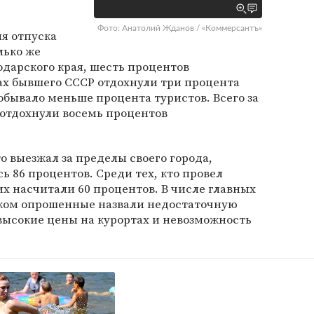
Фото: Анатолий Жданов / «Коммерсантъ»
мя отпуска
лько же
одарского края, шесть процентов
ах бывшего СССР отдохнули три процента
бывало меньше процента туристов. Всего за
 отдохнули восемь процентов
то выезжал за пределы своего города,
 86 процентов. Среди тех, кто провел
их насчитали 60 процентов. В числе главных
ком опрошенные назвали недостаточную
высокие цены на курортах и невозможность