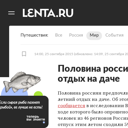
11
A
Путешествия
Все
Россия
Мир
События
14:00, 25 сентября 2015
(обновлено: 14:09, 25 сентября 2
Половина росси
отдых на даче
Половина россиян предпочли
летний отдых на даче. Об это
Если сырая рыба пахнет
сообщается
в исследовании 
«рыбой», ее лучше не есть!
ходе которого было опрошено
человек из 46 регионов Росси
отпуск этим летом сходили 5