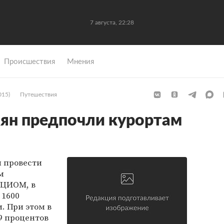
7 августа, 22:28
Происшествия
Мнения
015)
Путешествия
ян предпочли курортам
 провести
м
ВЦИОМ, в
 1600
и. При этом в
9 процентов