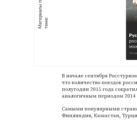
М
а
т
р
и
а
л
ы
п
о
т
е
м
е
е
:
Рус
рос
мож
14 с
В начале сентября Росстуриз
что количество поездок росс
полугодии 2015 года сократи
аналогичным периодом 2014 
Самыми популярными страна
Финляндия, Казахстан, Турция