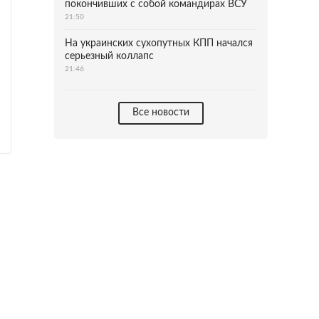
покончивших с собой командирах ВСУ
21:50
На украинских сухопутных КПП начался
серьезный коллапс
21:46
Все новости