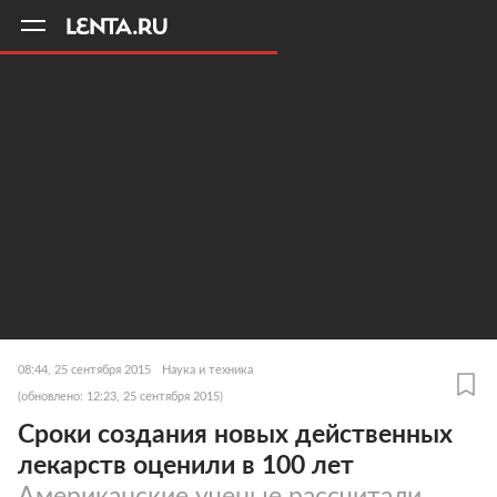
11
A
08:44, 25 сентября 2015
Наука и техника
(обновлено: 12:23, 25 сентября 2015)
Сроки создания новых действенных
лекарств оценили в 100 лет
Американские ученые рассчитали,