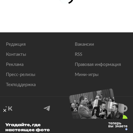
Редакция
Вакансии
Контакты
RSS
Реклама
Правовая информация
Пресс-релизы
Мини-игры
Техподдержка
18
+
Угадайте, где
настоящее фото
© 1999–2026 Все права защищены.
ООО «Лента.Ру»