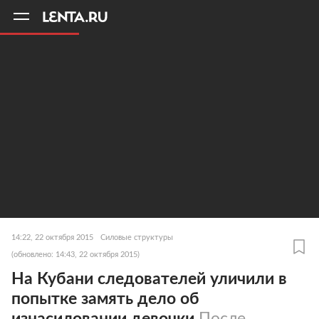
11
A
14:22, 22 октября 2015
Силовые структуры
(обновлено: 14:43, 22 октября 2015)
На Кубани следователей уличили в
попытке замять дело об
изнасиловании девочки
После