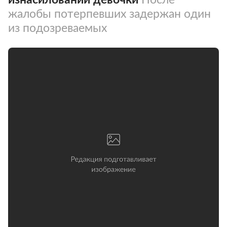
жалобы потерпевших задержан один
из подозреваемых