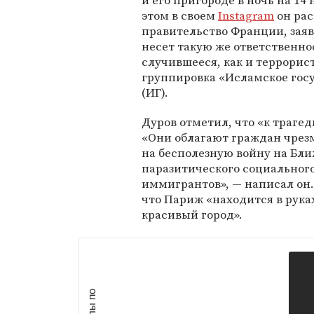
и его пригороде в ночь на 14 
этом в своем
Instagram
он рас
правительство Франции, заяв
несет такую же ответственно
случившееся, как и террорис
группировка «Исламское гос
(ИГ).
Дуров отметил, что «к траге
«Они облагают граждан чрез
на бесполезную войну на Бли
паразитического социальног
иммигрантов», — написал он.
что Париж «находится в рука
красивый город».