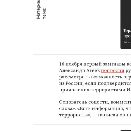
М
а
т
р
и
а
л
ы
п
о
т
е
м
е
е
:
Тер
пр
14 н
16 ноября первый замглавы 
Александр Агеев
попросил
ру
рассмотреть возможность ог
из России, если подтвердитс
приложения террористами И
Основатель соцсети, коммен
слова». «Есть информация, 
террористы», — написал он на