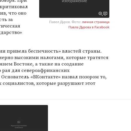
ноября. При
критиковал
ив, что оно
сть за
Павел Дуров. Фото:
личная страница
тическая
Павла Дурова в Facebook
ударство»
дии привела беспечность» властей страны.
мерно высокими налогами, которые тратятся
жнем Востоке, а также на создание
о рая для североафриканских
 Основатель «ВКонтакте» назвал позором то,
х социалистов, которые разрушают этот