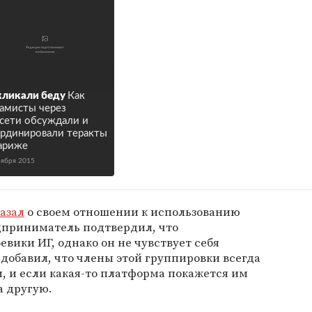
ликали беду
Как
амисты через
сети обсуждали и
рдинировали теракты
ариже
оября 2015
азал
о своем отношении к использованию
дприниматель подтвердил, что
вики ИГ, однако он не чувствует себя
 добавил, что члены этой группировки всегда
, и если какая-то платформа покажется им
а другую.