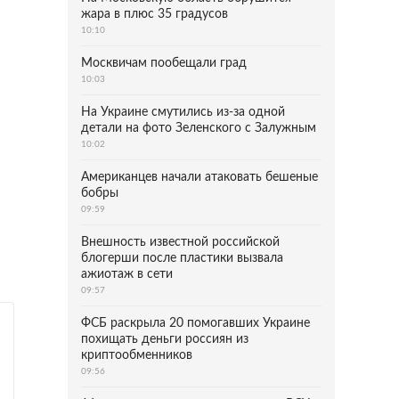
жара в плюс 35 градусов
10:10
Москвичам пообещали град
10:03
На Украине смутились из-за одной
детали на фото Зеленского с Залужным
10:02
Американцев начали атаковать бешеные
бобры
09:59
Внешность известной российской
блогерши после пластики вызвала
ажиотаж в сети
09:57
ФСБ раскрыла 20 помогавших Украине
похищать деньги россиян из
криптообменников
09:56