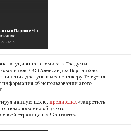
акты в Париже
Что
оизошло
оября 2015
конституционного комитета Госдумы
ководителя ФСБ Александра Бортникова
раничения доступа к мессенджеру Telegram
я информация об использовании этого
Г.
тируя данную идею,
предложил
«запретить
что с помощью них общаются
 своей странице в «ВКонтакте».