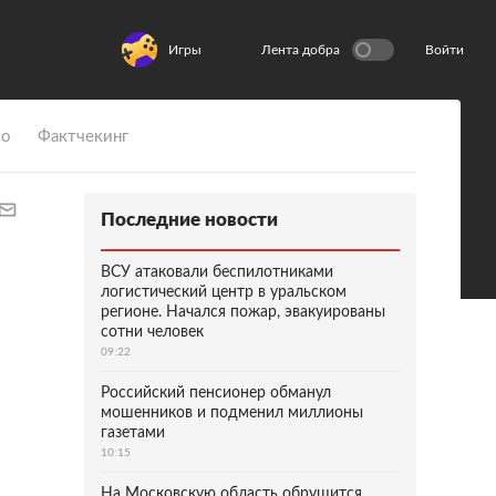
Игры
Лента добра
Войти
ио
Фактчекинг
Последние новости
ВСУ атаковали беспилотниками
логистический центр в уральском
регионе. Начался пожар, эвакуированы
сотни человек
09:22
Российский пенсионер обманул
мошенников и подменил миллионы
газетами
10:15
На Московскую область обрушится