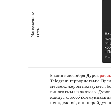
М
а
т
р
и
а
л
ы
п
о
т
е
м
е
е
:
Нак
исл
соц
коо
в П
15 н
В конце сентября Дуров
расск
Telegram террористами. Пре
мессенджером пользуются бое
виноватым из-за этого. Дуров
найдут способ коммуникации
ненадежной, они перейдут н