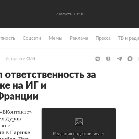
7 августа, 10:18
упность
Coцсети
Мемы
Реклама
Пресса
ТВ и рад
Интернет и СМИ
 ответственность за
же на ИГ и
 Франции
 «ВКонтакте»
ел Дуров
зи с
ли в Париже