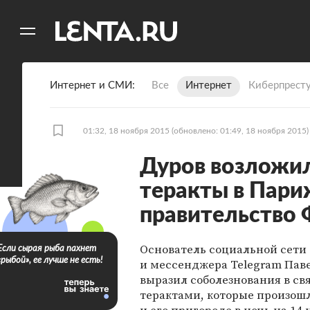
11
A
Интернет и СМИ
Все
Интернет
Киберпрест
01:32, 18 ноября 2015
(обновлено: 01:49, 18 ноября 2015)
Дуров возложил
теракты в Пари
правительство
Основатель социальной сети
Если сырая рыба пахнет
«рыбой», ее лучше не есть!
и мессенджера Telegram Пав
выразил соболезнования в свя
терактами, которые произош