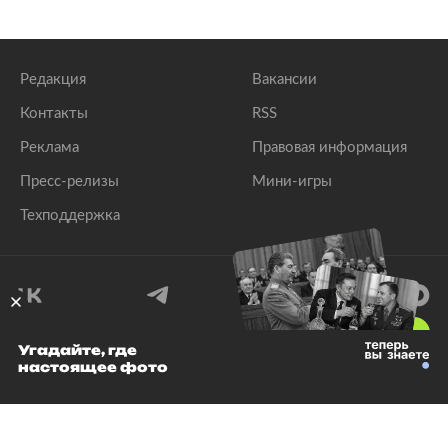
Редакция
Вакансии
Контакты
RSS
Реклама
Правовая информация
Пресс-релизы
Мини-игры
Техподдержка
18
+
Угадайте, где
настоящее фото
© 1999–2026 Все права защищены.
ООО «Лента.Ру»
Лента добра
деактивирована. Добро