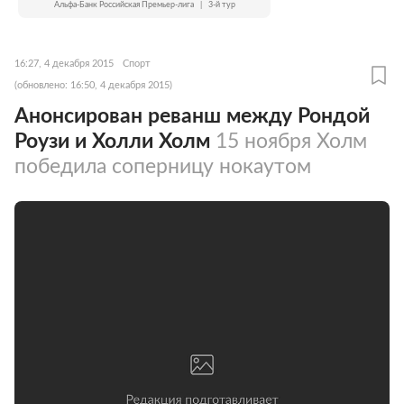
Альфа-Банк Российская Премьер-лига
|
3-й тур
16:27, 4 декабря 2015
Спорт
(обновлено: 16:50, 4 декабря 2015)
Анонсирован реванш между Рондой
Роузи и Холли Холм
15 ноября Холм
победила соперницу нокаутом