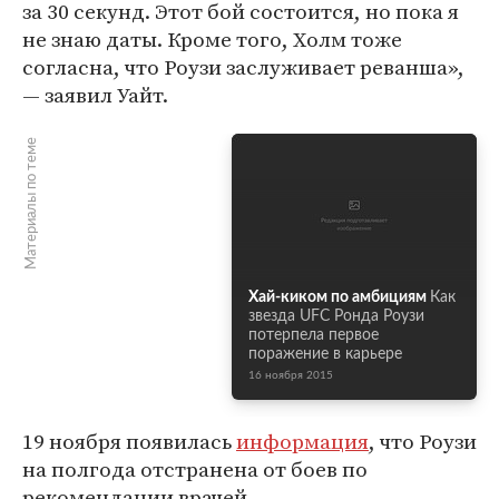
за 30 секунд. Этот бой состоится, но пока я
не знаю даты. Кроме того, Холм тоже
согласна, что Роузи заслуживает реванша»,
— заявил Уайт.
Материалы по теме
Хай-киком по амбициям
Как
звезда UFC Ронда Роузи
потерпела первое
поражение в карьере
16 ноября 2015
19 ноября появилась
информация
, что Роузи
на полгода отстранена от боев по
рекомендации врачей.