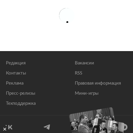
Редакция
Вакансии
Контакты
RSS
Реклама
Правовая информация
Пресс-релизы
Мини-игры
Техподдержка