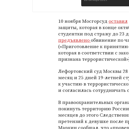
28 октября 2015
10 ноября Мосгорсуд
оставил
защиты, которая в конце ок
студентки под стражу до 23 д
предъявлено
обвинение по ча
(«Приготовление к принятию 
которая в соответствии с за
признана террористической»)
Лефортовский суд Москвы 28
месяц и 25 дней 19-летней с
к участию в террористическо
и согласилась сотрудничать 
В правоохранительных органа
покинуть территорию России 
месяцев до этого Следственн
претензий к девушке после п
Маркин сообщал, что «провер