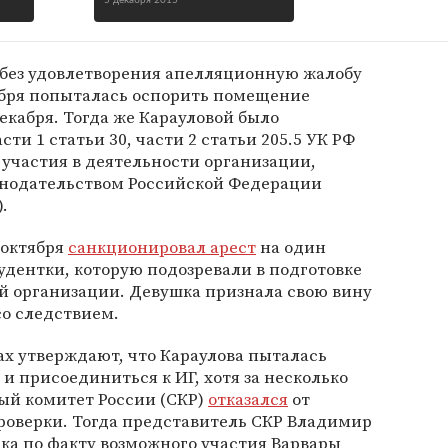
5 декабря 2015
без удовлетворения апелляционную жалобу
тября попыталась оспорить помещение
екабря. Тогда же Карауловой было
сти 1 статьи 30, части 2 статьи 205.5 УК РФ
участия в деятельности организации,
конодательством Российской Федерации
.
 октября
санкционировал арест
на один
тудентки, которую подозревали в подготовке
й организации. Девушка признала свою вину
со следствием.
х утверждают, что Караулова пыталась
и присоединиться к ИГ, хотя за несколько
ый комитет России (СКР)
отказался
от
роверки. Тогда представитель СКР Владимир
ка по факту возможного участия Варвары