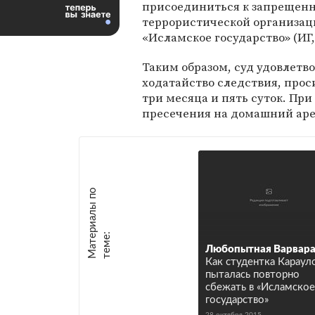
присоединиться к запрещенн
террористической организа
«Исламское государство» (ИГ,
Таким образом, суд удовлетв
ходатайство следствия, прос
три месяца и пять суток. Пр
пресечения на домашний аре
М
а
т
р
и
а
л
ы
п
о
т
е
м
е
е
:
Любопытная Варвар
Как студентка Караул
пыталась повторно
сбежать в «Исламское
государство»