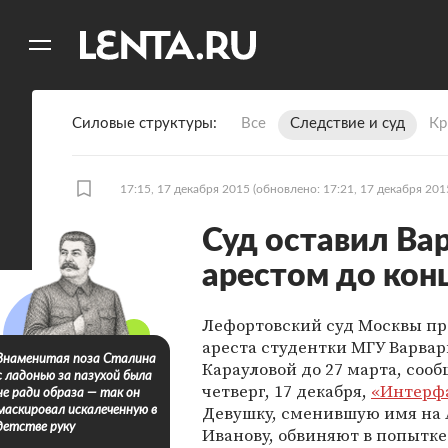
11
A
Силовые структуры
Все
Следствие и суд
Кр
17:15, 17 декабря 2015
(обновлено: 17:21, 17 декабря 201
Суд оставил Ва
арестом до кон
Лефортовский суд Москвы пр
ареста студентки МГУ Варва
Знаменитая поза Сталина
Карауловой до 27 марта, сооб
с ладонью за пазухой была
четверг, 17 декабря,
«Интерф
не ради образа — так он
Девушку, сменившую имя на
маскировал искалеченную в
детстве руку
Иванову, обвиняют в попытке