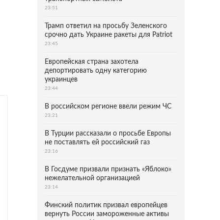
23:51
Трамп ответил на просьбу Зеленского
срочно дать Украине ракеты для Patriot
23:45
Европейская страна захотела
депортировать одну категорию
украинцев
23:44
В российском регионе ввели режим ЧС
23:21
В Турции рассказали о просьбе Европы
не поставлять ей российский газ
23:16
В Госдуме призвали признать «Яблоко»
нежелательной организацией
23:14
Финский политик призвал европейцев
вернуть России замороженные активы