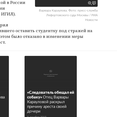
ой в России
ции
Варвара Караулова. Фото: пресс-служба
 ИГИЛ).
Лефортовского суда Москвы / РИА
Новости
орил
ившего оставить студентку под стражей на
и этом было отказано в изменении меры
ст.
а
«Следователь обещал ей
ова
собаку»
Отец Варвары
Карауловой раскрыл
причину ареста своей
дочери