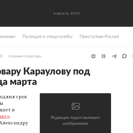
6 августа, 23:54
иминал
Полиция и спецслужбы
Преступная Россия
5)
Силовые структуры
рвару Караулову под
ца марта
одлил срок
ры
щает в
акс»
.
 Александру