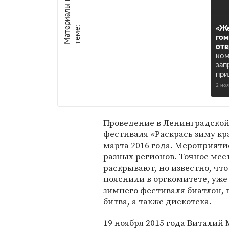
М
а
т
р
и
а
л
ы
п
о
т
е
м
е
е
:
«Ж
гом
отв
ком
зап
при
2 но
Проведение в Ленинградской 
фестиваля «Раскрась зиму кра
марта 2016 года. Мероприяти
разных регионов. Точное мес
раскрывают, но известно, что
пояснили в оргкомитете, уже
зимнего фестиваля биатлон, 
битва, а также дискотека.
19 ноября 2015 года Виталий