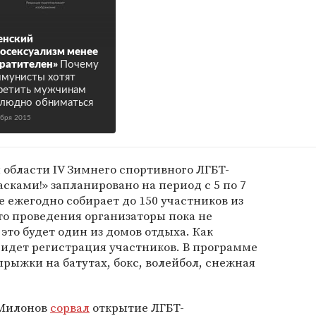
енский
осексуализм менее
ратителен»
Почему
мунисты хотят
ретить мужчинам
людно обниматься
ября 2015
области IV Зимнего спортивного ЛГБТ-
сками!» запланировано на период с 5 по 7
е ежегодно собирает до 150 участников из
то проведения организаторы пока не
 это будет один из домов отдыха. Как
 идет регистрация участников. В программе
прыжки на батутах, бокс, волейбол, снежная
 Милонов
сорвал
открытие ЛГБТ-