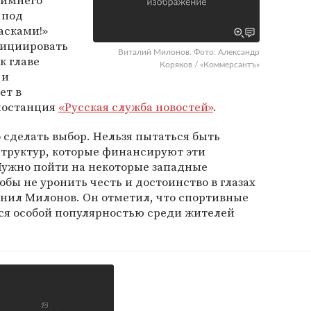
Зимнего
 под
асками!»
ициировать
Виталий Милонов. Фото: Александр
к главе
Коряков / «Коммерсантъ»
 и
ет в
диостанция
«Русская служба новостей»
.
 сделать выбор. Нельзя пытаться быть
структур, которые финансируют эти
Нужно пойти на некоторые западные
бы не уронить честь и достоинство в глазах
снил Милонов. Он отметил, что спортивные
ся особой популярностью среди жителей