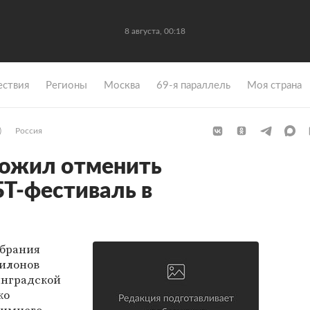
8 августа, 00:18
ствия
Регионы
Москва
69-я параллель
Моя страна
)
Россия
ожил отменить
Т-фестиваль в
обрания
Милонов
инградской
ко