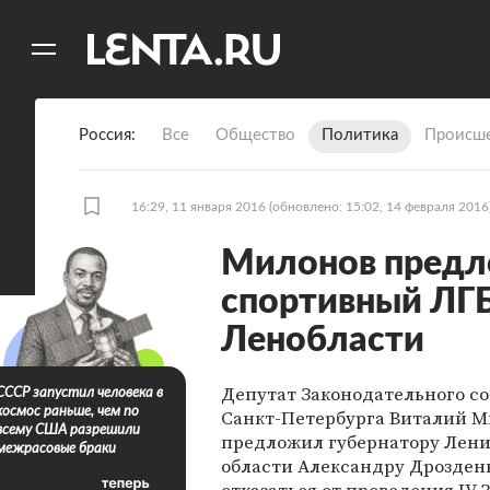
11
A
Россия
Все
Общество
Политика
Происше
16:29, 11 января 2016
(обновлено: 15:02, 14 февраля 2016
Милонов предл
спортивный ЛГБ
Ленобласти
Депутат Законодательного с
СССР запустил человека в
космос раньше, чем по
Санкт-Петербурга Виталий 
всему США разрешили
предложил губернатору Лен
межрасовые браки
области Александру Дрозден