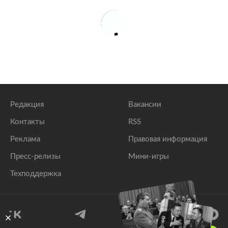
Редакция
Вакансии
Контакты
RSS
Реклама
Правовая информация
Пресс-релизы
Мини-игры
Техподдержка