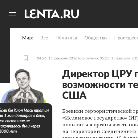
11
A
Мир
Все
Политика
Общество
Происшест
04:26, 15 февраля 2016
(обновлено: 05:53, 15 февраля 201
Директор ЦРУ 
возможности те
США
Боевики террористической г
Если бы Илон Маск тратил
по 1 млн долларов в день,
«Исламское государство» (ИГ)
его состояние не
попытаться организовать но
закончилось бы и через
на территории Соединенных 
2000 лет