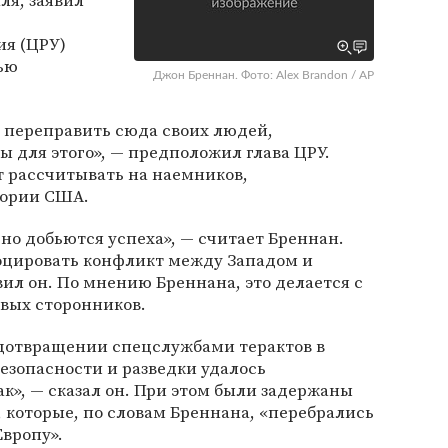
ля, заявил
ия (ЦРУ)
ью
Джон Бреннан. Фото: Alex Brandon / АР
 переправить сюда своих людей,
 для этого», — предположил глава ЦРУ.
т рассчитывать на наемников,
тории США.
ьно добьются успеха», — считает Бреннан.
оцировать конфликт между Западом и
л он. По мнению Бреннана, это делается с
овых сторонников.
дотвращении спецслужбами терактов в
безопасности и разведки удалось
к», — сказал он. При этом были задержаны
 которые, по словам Бреннана, «перебрались
Европу».