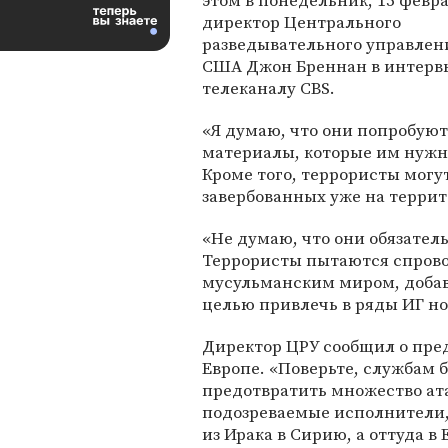
этом в понедельник, 15 февра
директор Центрального
разведывательного управлен
США Джон Бреннан в интерв
телеканалу CBS.
«Я думаю, что они попробуют
материалы, которые им нужны
Кроме того, террористы могу
завербованных уже на терри
«Не думаю, что они обязател
Террористы пытаются спров
мусульманским миром, добави
целью привлечь в ряды ИГ н
Директор ЦРУ сообщил о пре
Европе. «Поверьте, службам 
предотвратить множество ата
подозреваемые исполнители,
из Ирака в Сирию, а оттуда в 