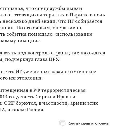
У признал, что спецслужбы имели
 о готовящихся терактах в Париже в ночь
за несколько дней знали, что ИГ собирается
реннан. По его словам, оперативно
ить события помешало «использование
 коммуникации».
 взять под контроль страны, где находятся
ы, подчеркнул глава ЦРУ.
ле, что ИГ уже использовало химическое
его изготовления.
запрещенная в РФ террористическая
014 году часть Сирии и Ирака и
. С ИГ борются, в частности, армии этих
ША, а также Россия.
Комментарии отключены