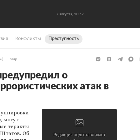
7 августа, 10:57
вия
Конфликты
Преступность
6)
Мир
предупредил о
ррористических атак в
руппировки
, могут
вые теракты
Штатов. Об