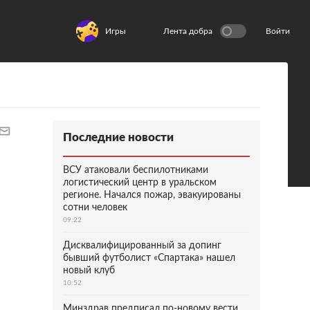
Игры
Лента добра
Войти
Последние новости
ВСУ атаковали беспилотниками
логистический центр в уральском
регионе. Начался пожар, эвакуированы
сотни человек
09:22
Дисквалифицированный за допинг
бывший футболист «Спартака» нашел
новый клуб
10:52
Минздрав предписал по-новому вести