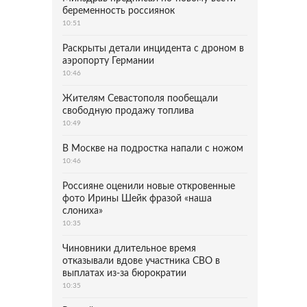
беременность россиянок
10:51
Раскрыты детали инцидента с дроном в
аэропорту Германии
10:46
Жителям Севастополя пообещали
свободную продажу топлива
10:49
В Москве на подростка напали с ножом
10:46
Россияне оценили новые откровенные
фото Ирины Шейк фразой «наша
слониха»
10:35
Чиновники длительное время
отказывали вдове участника СВО в
выплатах из-за бюрократии
10:35