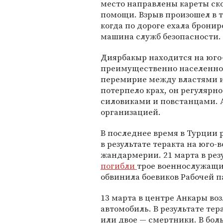
место направлены кареты ск
помощи. Взрыв произошел в т
когда по дороге ехала брони
машина служб безопасности.
Диярбакыр находится на юго-
преимущественно населенном 
перемирие между властями и
потерпело крах, он регулярн
силовиками и повстанцами. 
организацией.
В последнее время в Турции р
в результате теракта на юго-
жандармерии. 21 марта в рез
погибли
трое военнослужащи
обвинила боевиков Рабочей п
13 марта в центре Анкары во
автомобиль. В результате тер
или двое — смертники. В бол