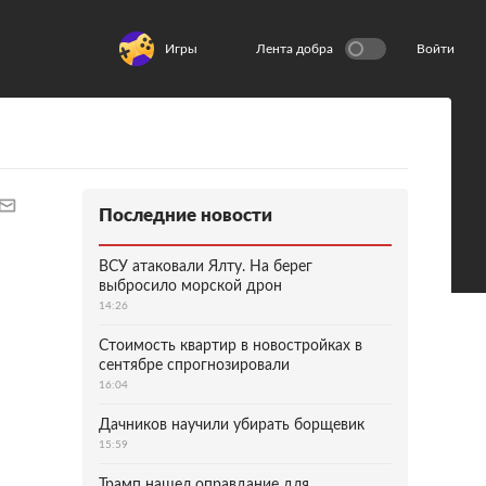
Игры
Лента добра
Войти
Последние новости
ВСУ атаковали Ялту. На берег
выбросило морской дрон
14:26
Стоимость квартир в новостройках в
сентябре спрогнозировали
16:04
Дачников научили убирать борщевик
15:59
Трамп нашел оправдание для