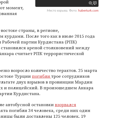
орой
от момент,
Место взрыва. Фото:
haberturk.com
рованная
востоке страны, в регионе,
курдами. После того как в июле 2015 года
 Рабочей партии Курдистана (РПК)
о становился ареной столкновений между
Анкара считает РПК террористической
езко возросло количество терактов. 25 марта
востоке Турции
погибли
трое сотрудников
ультате двух взрывов в провинции Мардин
х и полицейский. В произошедшем Анкара
артии Курдистана.
зле автобусной остановки
взорвался
акта погибли 34 человека, среди них один
ьницы были доставлены 125 человек, 19