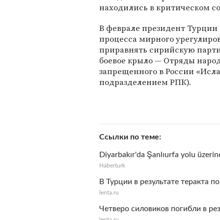
находились в критическом с
В феврале президент Турции
процесса мирного урегулиров
приравнять сирийскую парти
боевое крыло — Отряды наро
запрещенного в России «Исла
подразделением РПК).
Ссылки по теме
Diyarbakır'da Şanlıurfa yolu üzeri
Haberturk
В Турции в результате теракта 
lenta.ru
Четверо силовиков погибли в рез
lenta.ru