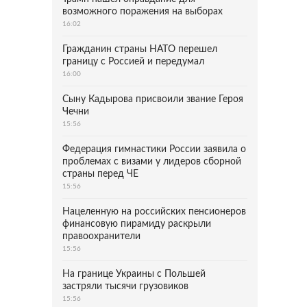
возможного поражения на выборах
16:02
Гражданин страны НАТО перешел
границу с Россией и передумал
16:00
Сыну Кадырова присвоили звание Героя
Чечни
15:56
Федерация гимнастики России заявила о
проблемах с визами у лидеров сборной
страны перед ЧЕ
15:56
Нацеленную на российских пенсионеров
финансовую пирамиду раскрыли
правоохранители
15:56
На границе Украины с Польшей
застряли тысячи грузовиков
15:56