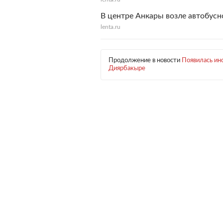
В центре Анкары возле автобусн
lenta.ru
Продолжение в новости
Появилась ин
Диярбакыре