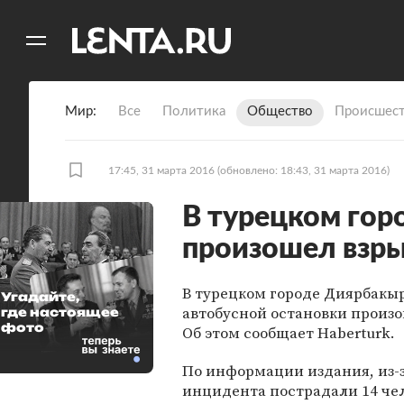
11
A
Мир
Все
Политика
Общество
Происшест
17:45, 31 марта 2016
(обновлено: 18:43, 31 марта 2016)
В турецком го
произошел взр
В турецком городе Диярбакыр
Угадайте,
автобусной остановки произо
где настоящее
фото
Об этом сообщает Haberturk.
По информации издания, из-
инцидента пострадали 14 чел