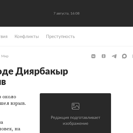
7 августа, 16:08
вия
Конфликты
Преступность
Мир
роде Диярбакыр
ыв
 около
шел взрыв.
за
овек, на