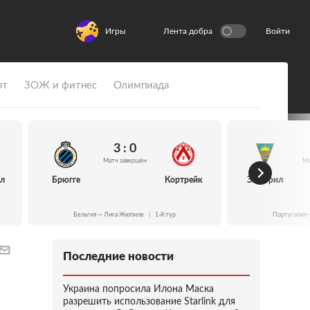
Игры
Лента добра
Войти
рт
ЗОЖ и фитнес
Олимпиада
3 : 0
Матч завершён
Ма
йл
Брюгге
Кортрейк
Эшторил
Бельгия — Лига Жюпиле
|
1-й тур
Португалия 
Последние новости
Украина попросила Илона Маска
разрешить использование Starlink для