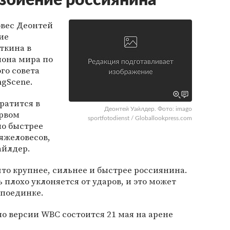
збиение россиянина
вес Деонтей
ие
ткина в
иона мира по
го совета
ngScene.
ратится в
Деонтей Уайлдер. Фото: imago
ервом
sportfotodienst / Globallookpress.com
но быстрее
тяжеловесов,
айлдер.
то крупнее, сильнее и быстрее россиянина.
ь плохо уклоняется от ударов, и это может
поединке.
по версии WBC состоится 21 мая на арене