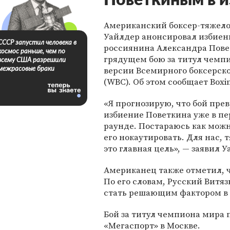
Поветкиным в и
Американский боксер-тяжело
Уайлдер анонсировал избиен
СССР запустил человека в
россиянина Александра Пове
космос раньше, чем по
грядущем бою за титул чемп
всему США разрешили
версии Всемирного боксерско
межрасовые браки
(WBC). Об этом сообщает Boxi
«Я прогнозирую, что бой прев
избиение Поветкина уже в п
раунде. Постараюсь как мож
его нокаутировать. Для нас, 
это главная цель», — заявил У
Американец также отметил, ч
По его словам, Русский Витяз
стать решающим фактором в 
Бой за титул чемпиона мира 
«Мегаспорт» в Москве.