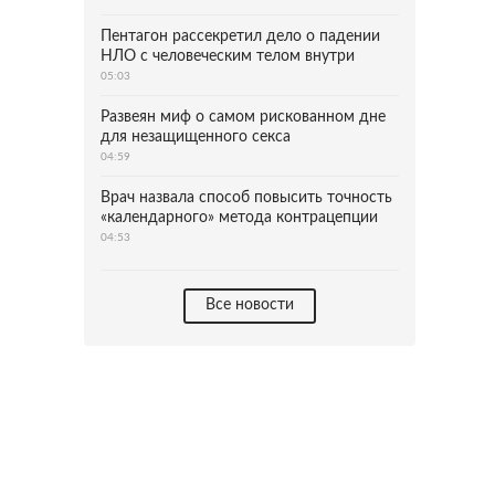
Пентагон рассекретил дело о падении
НЛО с человеческим телом внутри
05:03
Развеян миф о самом рискованном дне
для незащищенного секса
04:59
Врач назвала способ повысить точность
«календарного» метода контрацепции
04:53
Все новости