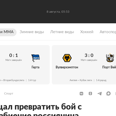
8 августа, 05:53
 и ММА
Зимние виды
Летние виды
Хоккей
Автоспо
0 : 1
3 : 0
Матч завершён
Матч завершён
Герта
Вулверхэмптон
Порт Ве
я — Вторая Бундеслига
|
1-й тур
Англия — Кубок лиги
|
1-й раунд
Спорт
ал превратить бой с