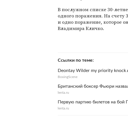
В послужном списке 30-летнег
одного поражения. На счету 3
и одно поражение, которое он
Владимира Кличко.
Ссылки по теме
Deontay Wilder my priority knock 
BoxingScene
Британский боксер Фьюри назва
lenta.ru
Первую партию билетов на бой П
lenta.ru