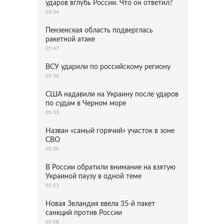
ударов вглубь России. Что он ответил?
03:34
Пензенская область подверглась
ракетной атаке
05:47
ВСУ ударили по российскому региону
05:36
США надавили на Украину после ударов
по судам в Черном море
05:33
Назван «самый горячий» участок в зоне
СВО
05:20
В России обратили внимание на взятую
Украиной паузу в одной теме
05:13
Новая Зеландия ввела 35-й пакет
санкций против России
05:08