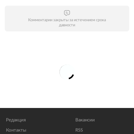
Комментарии закрыты за истечением срока
давности
Редакция
Вакансии
Контакты
RSS