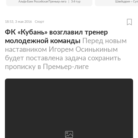
Альфа-Банк Российская Премьер-лига
|
3-й тур
Швейцария — Суп
18:53, 3 мая 2016
Спорт
ФК «Кубань» возглавил тренер
молодежной команды
Перед новым
наставником Игорем Осинькиным
будет поставлена задача сохранить
прописку в Премьер-лиге