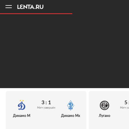
11
A
3 : 1
5 
Матч завершён
Матч з
Динамо М
Динамо Мх
Лугано