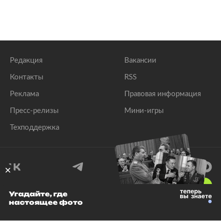
Редакция
Вакансии
Контакты
RSS
Реклама
Правовая информация
Пресс-релизы
Мини-игры
Техподдержка
18
+
Угадайте, где
настоящее фото
© 1999–2026 Все права защищены.
ООО «Лента.Ру»