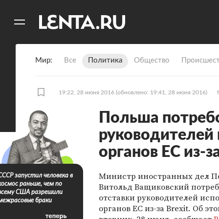
11
A
Мир
Все
Политика
Общество
Происшест
19:22, 28 июня 2016
(обновлено: 19:41, 28 июня 2016)
Польша потребо
руководителей
органов ЕС из-за
Министр иностранных дел 
СССР запустил человека в
космос раньше, чем по
Витольд Ващиковский потреб
всему США разрешили
отставки руководителей исп
межрасовые браки
органов ЕС из-за Brexit. Об эт