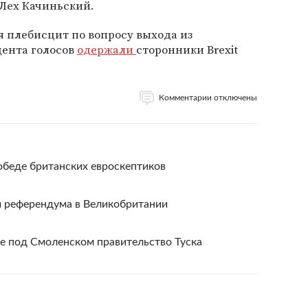
 Лех Качиньский.
я плебисцит по вопросу выхода из
цента голосов
одержали
сторонники Brexit
Комментарии отключены
обеде британских евроскептиков
 референдума в Великобритании
е под Смоленском правительство Туска