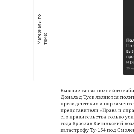
М
а
т
р
и
а
л
ы
п
о
т
е
м
е
е
:
Пол
Пол
выз
про
и р
20 м
Бывшие главы польского каб
Дональд Туск являются поли
президентских и парламентс
представители «Права и справ
его правительства только ус
года Ярослав Качиньский воз
катастрофу Ту-154 под Смолен