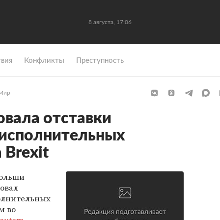
8 августа, 17:06
вия
Конфликты
Преступность
Мир
вала отставки
 исполнительных
 Brexit
Польши
овал
олнительных
ом во