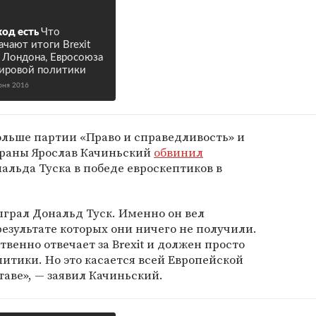
од есть
Что
ачают итоги Brexit
 Лондона, Евросоюза
ировой политики
юня 2016
ольше партии «Право и справедливость» и
раны Ярослав Качиньский
обвинил
альда Туска в победе евроскептиков в
грал Дональд Туск. Именно он вел
результате которых они ничего не получили.
венно отвечает за Brexit и должен просто
литики. Но это касается всей Европейской
аве», — заявил Качиньский.