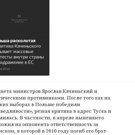
ьша расколотая
итика Качиньского
ывает массовые
тесты внутри страны
аздражение в ЕС
ая 2016
инета министров Ярослав Качиньский и
тическими противниками. После того как на
ких выборах в Польше победили
едливости», резкая критика в адрес Туска и
илилась. В частности, в апреле нынешнего
ложил на оппонента ответственность за
ском, в которой в 2010 году погиб его брат-