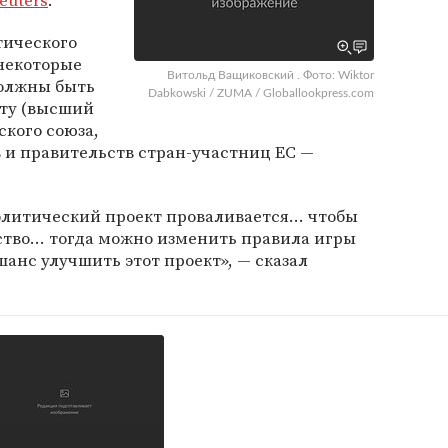
euters
.
тического
 некоторые
Витольд Ващиковский . Фото: Wiktor
олжны быть
Dabkowski / ZUMA / Globallookpress.com
ту (высший
кого союза,
в и правительств стран-участниц ЕС —
олитический проект проваливается... чтобы
тво... тогда можно изменить правила игры
анс улучшить этот проект», — сказал