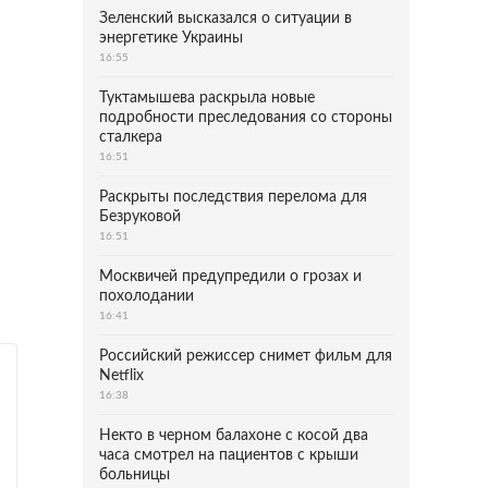
Зеленский высказался о ситуации в
энергетике Украины
16:55
Туктамышева раскрыла новые
подробности преследования со стороны
сталкера
16:51
Раскрыты последствия перелома для
Безруковой
16:51
Москвичей предупредили о грозах и
похолодании
16:41
Российский режиссер снимет фильм для
Netflix
16:38
Некто в черном балахоне с косой два
часа смотрел на пациентов с крыши
больницы