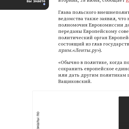
вторник, 28 июня, сообщает
R
Глава польского внешнеполи
ведомства также заявил, что
полномочия Еврокомиссии д
переданы Европейскому сове
политический орган Европейс
состоящий из глав государст
прим.«Ленты.ру»
).
«Обычно в политике, когда п
сохранить европейское единс
или дать другим политикам ш
Ващиковский.
М
а
т
р
и
а
л
ы
п
о
т
е
м
е