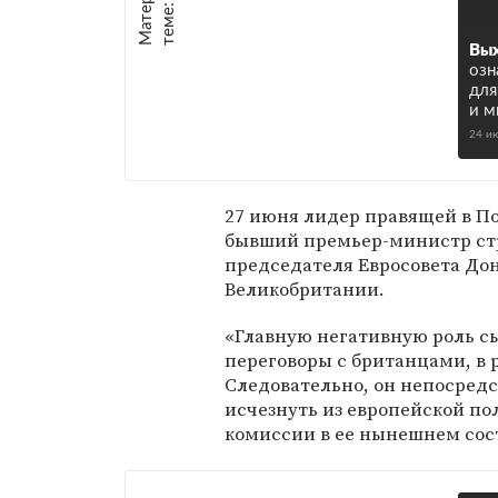
е
:
Вых
озн
для
и м
24 и
27 июня лидер правящей в П
бывший премьер-министр ст
председателя Евросовета Дон
Великобритании.
«Главную негативную роль сы
переговоры с британцами, в 
Следовательно, он непосредст
исчезнуть из европейской по
комиссии в ее нынешнем сост