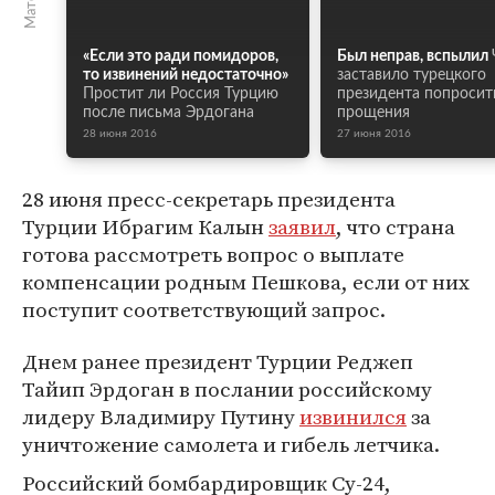
«Если это ради помидоров,
Был неправ, вспылил
то извинений недостаточно»
заставило турецкого
Простит ли Россия Турцию
президента попросит
после письма Эрдогана
прощения
28 июня 2016
27 июня 2016
28 июня пресс-секретарь президента
Турции Ибрагим Калын
заявил
, что страна
готова рассмотреть вопрос о выплате
компенсации родным Пешкова, если от них
поступит соответствующий запрос.
Днем ранее президент Турции Реджеп
Тайип Эрдоган в послании российскому
лидеру Владимиру Путину
извинился
за
уничтожение самолета и гибель летчика.
Российский бомбардировщик Су-24,