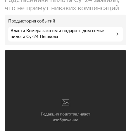
что не примут никаких компенсаций
Предыстория событий
Власти Кемера захотели подарить дом семье
пилота Cу-24 Пешкова