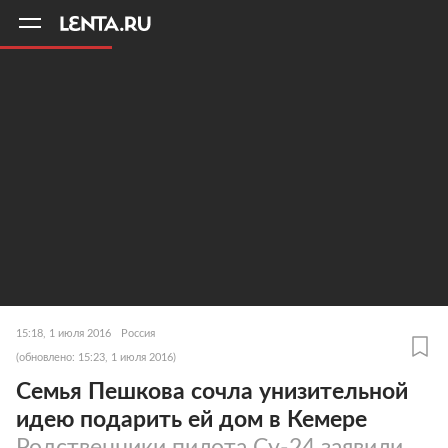
11
A
15:18, 1 июля 2016
Россия
(обновлено: 15:23, 1 июля 2016)
Семья Пешкова сочла унизительной
идею подарить ей дом в Кемере
Родственники пилота Су-24 заявили,