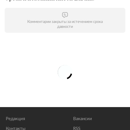
Комментарии закрыты за истечением срока
давности
Редакция
Вакансии
Контакты
RSS