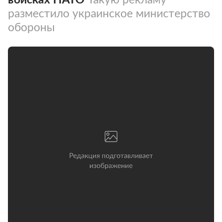
разместило украинское министерство
обороны