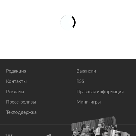
Редакция
Вакансии
Контакты
RSS
Реклама
Правовая информация
Пресс-релизы
Мини-игры
Техподдержка