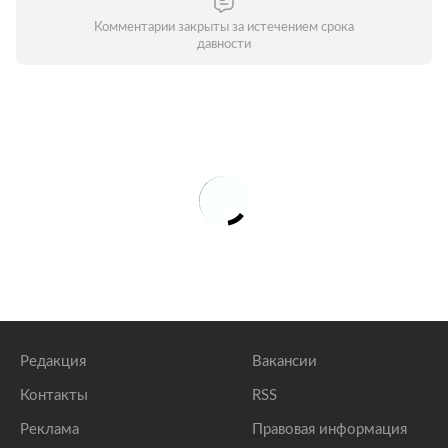
Комментарии закрыты за истечением срока
давности
Редакция
Вакансии
Контакты
RSS
Реклама
Правовая информация