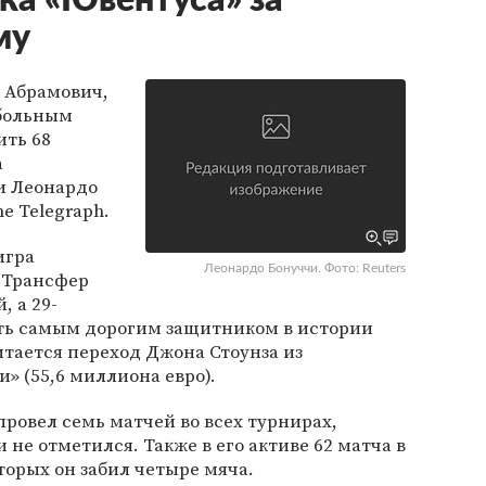
ка «Ювентуса» за
му
 Абрамович,
больным
ить 68
а
и Леонардо
e Telegraph.
игра
Леонардо Бонуччи. Фото: Reuters
. Трансфер
, а 29-
ть самым дорогим защитником в истории
тается переход Джона Стоунза из
» (55,6 миллиона евро).
ровел семь матчей во всех турнирах,
не отметился. Также в его активе 62 матча в
торых он забил четыре мяча.