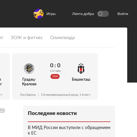
Игры
Лента добра
Войти
рт
ЗОЖ и фитнес
Олимпиада
0 : 0
1-й тайм
Live
л
Градец-
Бешикташ
г
Кралове
тч
Лига Европы
|
3-й квалификационный раунд. 1-й матч
Последние новости
В МИД России выступили с обращением
к ЕС