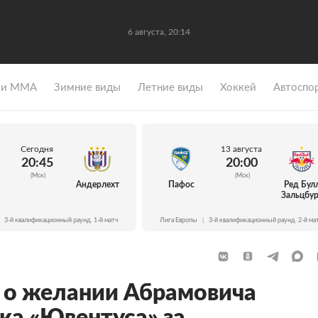
6 августа, 20:14
 и ММА
Зимние виды
Летние виды
Хоккей
Автоспо
Сегодня
13 августа
20:45
20:00
(Мск)
(Мск)
Андерлехт
Пафос
Ред Бул
Зальцбур
3-й квалификационный раунд. 1-й матч
Лига Европы
|
3-й квалификационный раунд. 2-й ма
о желании Абрамовича