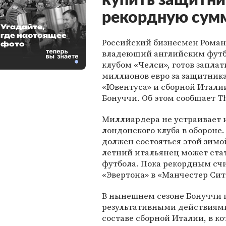
купить защитни
рекордную сум
Угадайте,
где настоящее
Российский бизнесмен Роман
фото
владеющий английским фут
клубом «Челси», готов заплат
миллионов евро за защитник
«Ювентуса» и сборной Итали
Бонуччи. Об этом сообщает Th
Миллиардера не устраивает 
лондонского клуба в обороне
должен состояться этой зимой
летний итальянец может ста
футбола. Пока рекордным счи
«Эвертона» в «Манчестер Сити
В нынешнем сезоне Бонуччи п
результативными действиями 
составе сборной Италии, в ко