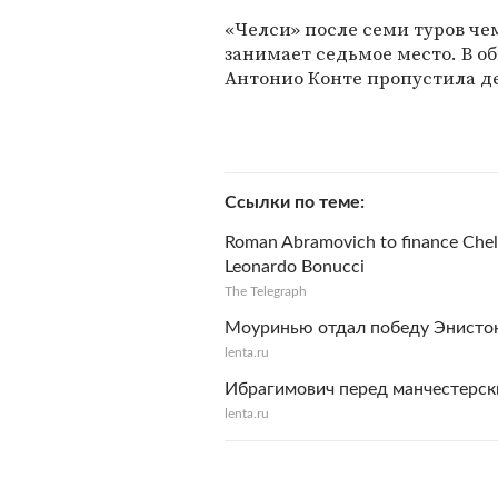
«Челси» после семи туров че
занимает седьмое место. В 
Антонио Конте пропустила д
Ссылки по теме
Roman Abramovich to finance Chels
Leonardo Bonucci
The Telegraph
Моуринью отдал победу Энистон
lenta.ru
Ибрагимович перед манчестерск
lenta.ru