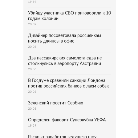
19:59
Убийцу участника СВО приговорили к 10
годам колонии
20:09
Дизайнер посоветовала россиянкам
носить джинсы в офис
20:08
Два пассажирских самолета едва не
столкнулись в аэропорту Австралии
20:06
В Госдуме сравнили санкции Лондона
против российских банков с лаем собак
20:05
Зеленский посетит Сербию
20:03
Определен фаворит Суперкубка УЕФА
19:59
Раскрыт заработок ведущего шоу