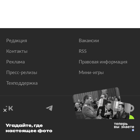
Редакция
Вакансии
Контакты
RSS
Реклама
Правовая информация
Пресс-релизы
Мини-игры
Техподдержка
18
+
Угадайте, где
настоящее фото
© 1999–2026 Все права защищены.
ООО «Лента.Ру»