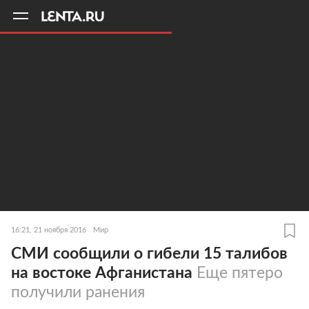
11
A
16:21, 21 ноября 2016
Мир
СМИ сообщили о гибели 15 талибов
на востоке Афганистана
Еще пятеро
получили ранения