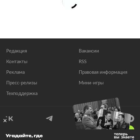
Редакция
Вакансии
Контакты
RSS
Реклама
Правовая информация
Пресс-релизы
Мини-игры
Техподдержка
18
+
Угадайте, где