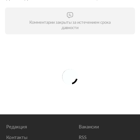
Комментарии закрыты за истечением срока
давности
Редакция
Вакансии
Контакты
RSS