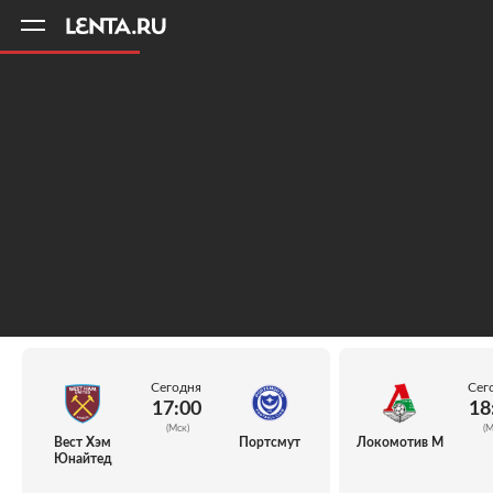
11
A
Сегодня
Сег
17:00
18
(Мск)
(М
Вест Хэм
Портсмут
Локомотив М
Юнайтед