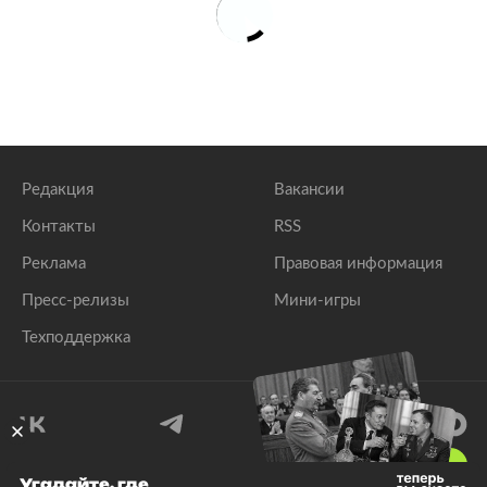
Редакция
Вакансии
Контакты
RSS
Реклама
Правовая информация
Пресс-релизы
Мини-игры
Техподдержка
18
+
Угадайте, где