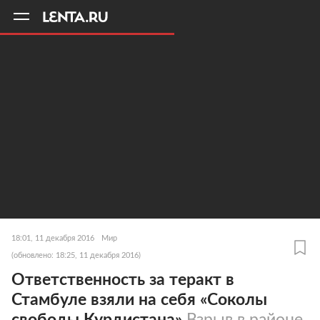
11
A
18:01, 11 декабря 2016
Мир
(обновлено: 18:25, 11 декабря 2016)
Ответственность за теракт в
Стамбуле взяли на себя «Соколы
свободы Курдистана»
Взрыв в районе