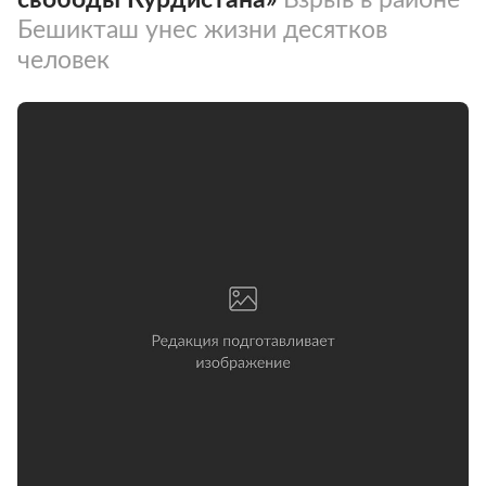
Бешикташ унес жизни десятков
человек