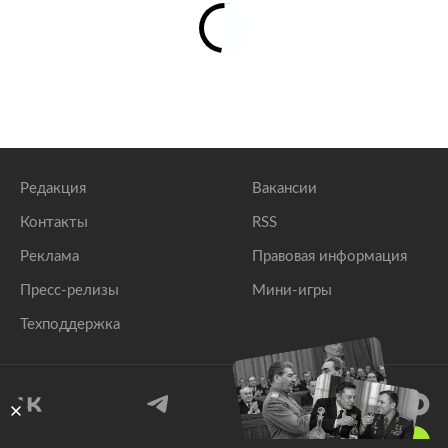
Редакция
Вакансии
Контакты
RSS
Реклама
Правовая информация
Пресс-релизы
Мини-игры
Техподдержка
18
+