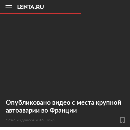
11
A
Опубликовано видео с места крупной
автоаварии во Франции
17:47, 20 декабря 2016
Мир