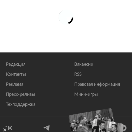
Редакция
Вакансии
Контакты
RSS
Реклама
Правовая информация
Пресс-релизы
Мини-игры
Техподдержка