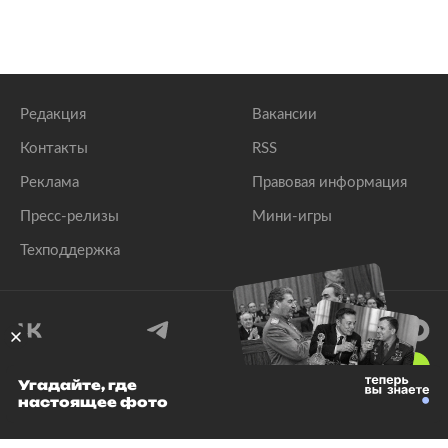
Редакция
Вакансии
Контакты
RSS
Реклама
Правовая информация
Пресс-релизы
Мини-игры
Техподдержка
18
+
Угадайте, где
настоящее фото
© 1999–2026 Все права защищены.
ООО «Лента.Ру»