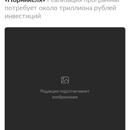
потребует около триллиона рублей
инвестиций