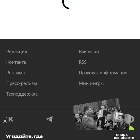
Редакция
Вакансии
Контакты
RSS
Реклама
Правовая информация
Пресс-релизы
Мини-игры
Техподдержка
18
+
Угадайте, где