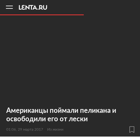
11
A
Американцы поймали пеликана и
освободили его от лески
01:06, 29 марта 2017
Из жизни