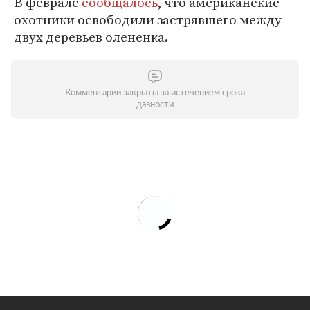
В феврале
сообщалось
, что американские
охотники освободили застрявшего между
двух деревьев олененка.
Комментарии закрыты за истечением срока
давности