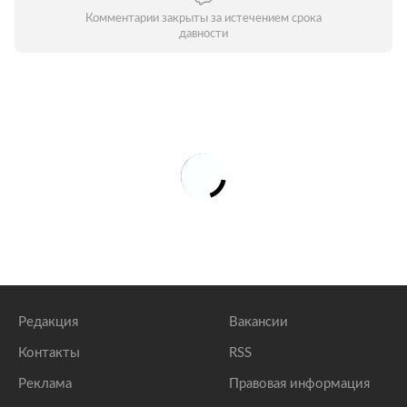
Комментарии закрыты за истечением срока
давности
Редакция
Вакансии
Контакты
RSS
Реклама
Правовая информация