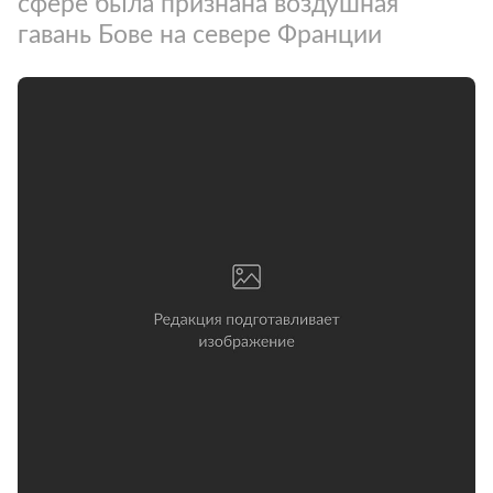
сфере была признана воздушная
гавань Бове на севере Франции