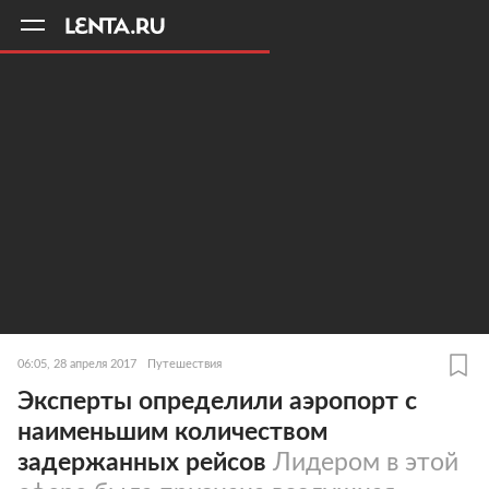
11
A
06:05, 28 апреля 2017
Путешествия
Эксперты определили аэропорт с
наименьшим количеством
задержанных рейсов
Лидером в этой