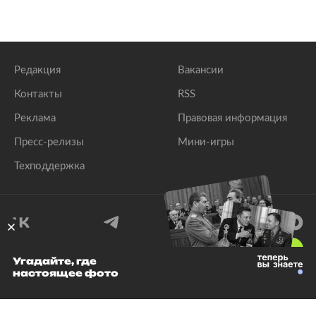
Редакция
Вакансии
Контакты
RSS
Реклама
Правовая информация
Пресс-релизы
Мини-игры
Техподдержка
18
+
Угадайте, где
настоящее фото
© 1999–2026 Все права защищены.
ООО «Лента.Ру»
Лента добра