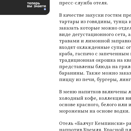
пресс-служба отеля.
В качестве закуски гостям п
тартары из говядины, тунца и
заказать которые можно отде
виде дегустационного сета, а
травами и лимонной заправко
входят охлажденные супы: о
краба, гаспачо с запеченны
традиционная окрошка на ква
представлены блюда на гриле
баранины. Также можно зака
пиццу из печи, бургеры, лин
В меню напитков включены л
холодный кофе, коллекция ви
основе красного, белого или 
мороженым на основе водки.
Отель «Балчуг Кемпински» р
напротив Кремля, Красной пл