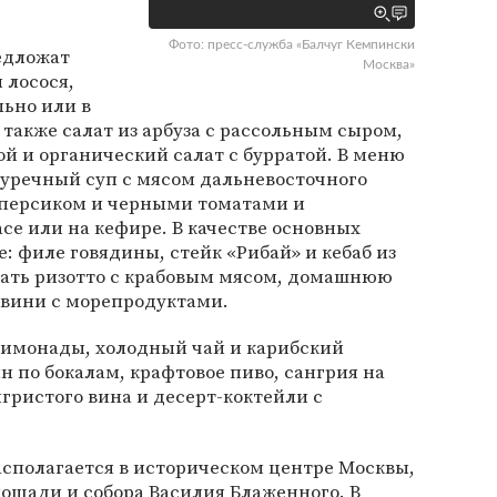
Фото: пресс-служба «Балчуг Кемпински
редложат
Москва»
 лосося,
льно или в
 также салат из арбуза с рассольным сыром,
й и органический салат с бурратой. В меню
гуречный суп с мясом дальневосточного
м персиком и черными томатами и
се или на кефире. В качестве основных
: филе говядины, стейк «Рибай» и кебаб из
зать ризотто с крабовым мясом, домашнюю
гвини с морепродуктами.
имонады, холодный чай и карибский
н по бокалам, крафтовое пиво, сангрия на
игристого вина и десерт-коктейли с
асполагается в историческом центре Москвы,
ощади и собора Василия Блаженного. В