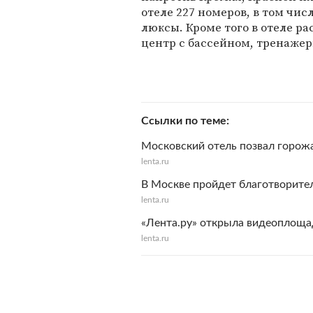
отеле 227 номеров, в том чи
люксы. Кроме того в отеле р
центр с бассейном, тренаже
Ссылки по теме
Московский отель позвал горожа
lenta.ru
В Москве пройдет благотворител
lenta.ru
«Лента.ру» открыла видеоплощад
lenta.ru