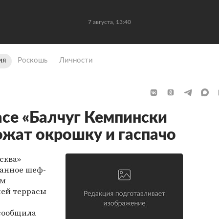
7 августа, 13:40
ия
Роскошь
Личности
асе «Балчуг Кемпински
жат окрошку и гаспачо
сква»
данное шеф-
ом
ней террасы
сообщила