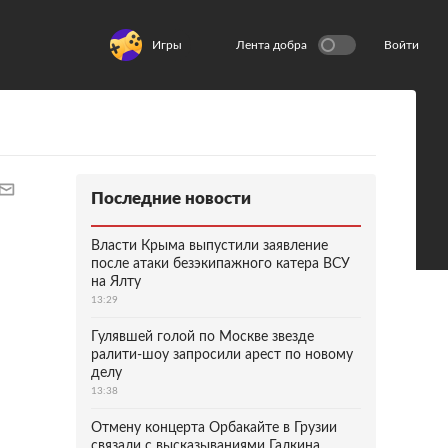
Игры
Лента добра
Войти
Последние новости
Власти Крыма выпустили заявление
после атаки безэкипажного катера ВСУ
на Ялту
13:29
Гулявшей голой по Москве звезде
ралити-шоу запросили арест по новому
делу
13:38
Отмену концерта Орбакайте в Грузии
связали с высказываниями Галкина