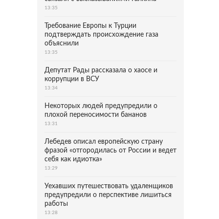
13:35
Требование Европы к Турции
подтверждать происхождение газа
объяснили
13:35
Депутат Рады рассказала о хаосе и
коррупции в ВСУ
13:34
Некоторых людей предупредили о
плохой переносимости бананов
13:31
Лебедев описал европейскую страну
фразой «отгородилась от России и ведет
себя как идиотка»
13:29
Уехавших путешествовать удаленщиков
предупредили о перспективе лишиться
работы
13:28