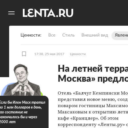
11
A
Ценности
Все
Стиль
Внешний вид
Явлен
17:38, 25 мая 2017
Ценности
На летней терр
Москва» предло
Отель «Балчуг Кемпински Мо
представил новое меню, соз
Если бы Илон Маск тратил
поваром гостиницы Максим
по 1 млн долларов в день,
Максаковым к открытию лет
его состояние не
кафе «Кранцлер». Об этом
закончилось бы и через
2000 лет
корреспонденту «Ленты.ру» 