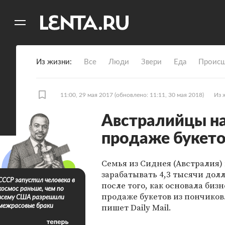
11
A
Из жизни
Все
Люди
Звери
Еда
Происш
11:00, 29 мая 2017
(обновлено: 11:11, 30 мая 2018)
Из 
Австралийцы на
продаже букето
Семья из Сиднея (Австралия)
зарабатывать 4,3 тысячи долл
СССР запустил человека в
после того, как основала бизн
космос раньше, чем по
продаже букетов из пончиков
всему США разрешили
пишет Daily Mail.
межрасовые браки