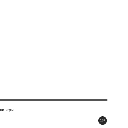
ни-игры
18+