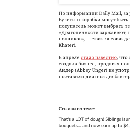
По информации Daily Mail, з
Букеты и коробки могут быть
покупатель может выбрать т
«Драгоценности заржавеют, ц
пончиков», — сказала совлад
Khater).
В апреле
стало известно
, что
создала бизнес, продавая пон
Андер (Abbey Unger) не употр
поставили диагноз дисбактер
Ссылки по теме
That's a LOT of dough! Siblings lau
bouquets... and now earn up to $4