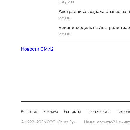
Daily Mail
Австралийка создала бизнес на 
lenta.ru
Бикини-модель из Австралии зар
lenta.ru
Новости СМИ2
Редакция
Реклама
Контакты
Пресс-релизы
Техпод
© 1999–2026 ООО «Лента.Ру»
Нашли опечатку? Нажмит