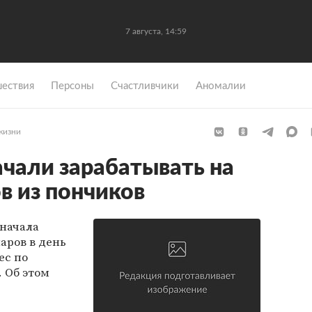
7 августа, 14:59
ествия
Персоны
Счастливчики
Аномалии
жизни
чали зарабатывать на
в из пончиков
 начала
аров в день
ес по
. Об этом