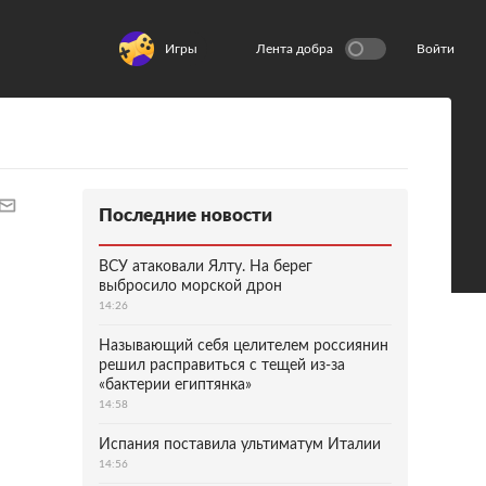
Игры
Лента добра
Войти
Последние новости
ВСУ атаковали Ялту. На берег
выбросило морской дрон
14:26
Называющий себя целителем россиянин
решил расправиться с тещей из-за
«бактерии египтянка»
14:58
Испания поставила ультиматум Италии
14:56