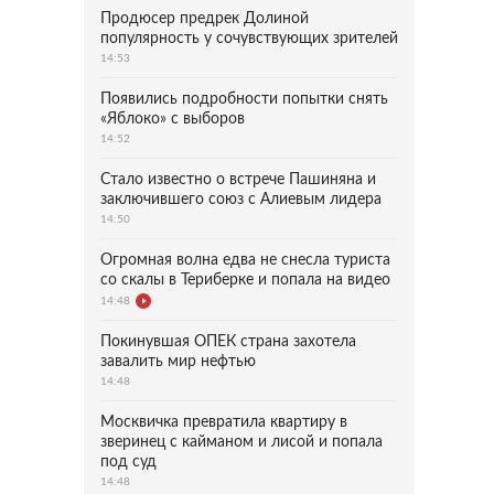
Продюсер предрек Долиной
популярность у сочувствующих зрителей
14:53
Появились подробности попытки снять
«Яблоко» с выборов
14:52
Стало известно о встрече Пашиняна и
заключившего союз с Алиевым лидера
14:50
Огромная волна едва не снесла туриста
со скалы в Териберке и попала на видео
14:48
Покинувшая ОПЕК страна захотела
завалить мир нефтью
14:48
Москвичка превратила квартиру в
зверинец с кайманом и лисой и попала
под суд
14:48