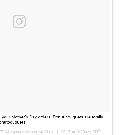
 your Mother's Day orders! Donut bouquets are totally
donutbouquets
s™
(@dessertboxes) on
May 11, 2017 at 3:20am PDT