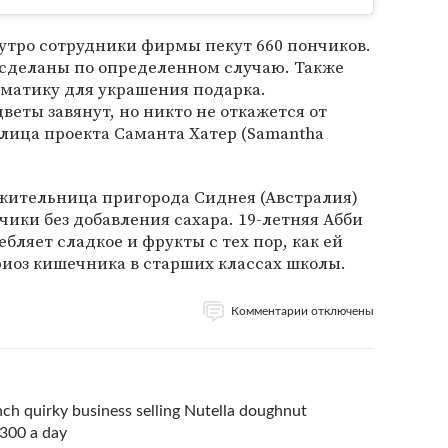
а утро сотрудники фирмы пекут 660 пончиков.
 сделаны по определенном случаю. Также
ематику для украшения подарка.
веты завянут, но никто не откажется от
елица проекта Саманта Хатер (Samantha
 жительница пригорода Сиднея (Австралия)
чики без добавления сахара. 19-летняя Абби
ебляет сладкое и фрукты с тех пор, как ей
иоз кишечника в старших классах школы.
Комментарии отключены
nch quirky business selling Nutella doughnut
,300 a day