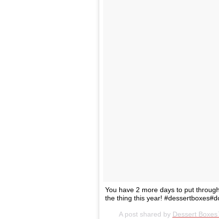
You have 2 more days to put through
the thing this year! #dessertboxes#
A post shared by
Dessert Boxe