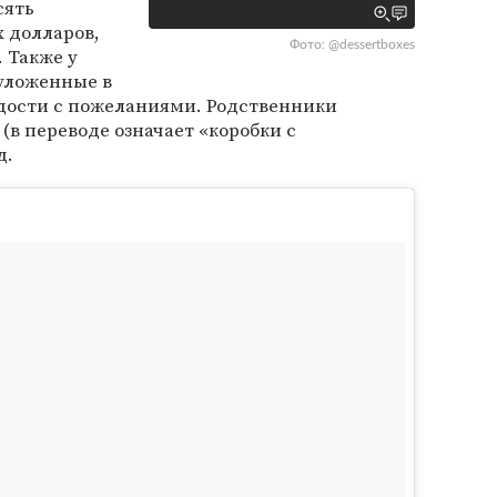
сять
х долларов,
Фото: @dessertboxes
 Также у
уложенные в
адости с пожеланиями. Родственники
(в переводе означает «коробки с
д.