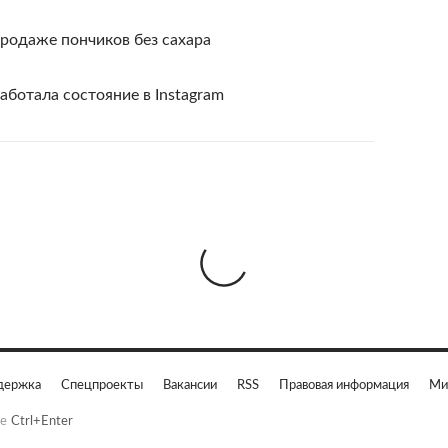
продаже пончиков без сахара
аботала состояние в Instagram
держка
Спецпроекты
Вакансии
RSS
Правовая информация
Ми
е
Ctrl+Enter