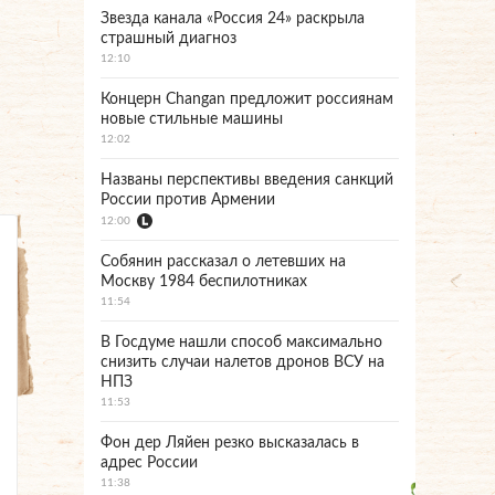
Звезда канала «Россия 24» раскрыла
страшный диагноз
12:10
Концерн Changan предложит россиянам
новые стильные машины
12:02
Названы перспективы введения санкций
России против Армении
12:00
Собянин рассказал о летевших на
Москву 1984 беспилотниках
11:54
В Госдуме нашли способ максимально
снизить случаи налетов дронов ВСУ на
НПЗ
11:53
Фон дер Ляйен резко высказалась в
адрес России
11:38