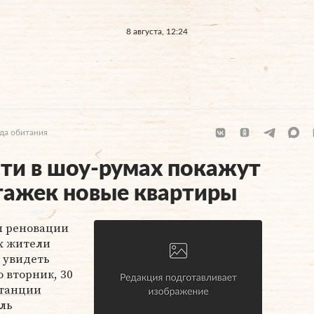
8 августа, 12:24
да обитания
ти в шоу-румах покажут
тажек новые квартиры
ы реновации
х жители
 увидеть
 вторник, 30
танции
ль