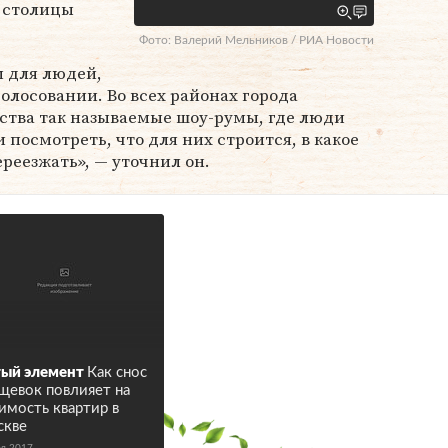
 столицы
Фото: Валерий Мельников / РИА Новости
м для людей,
голосовании. Во всех районах города
ства так называемые шоу-румы, где люди
 посмотреть, что для них строится, в какое
реезжать», — уточнил он.
ый элемент
Как снос
щевок повлияет на
имость квартир в
скве