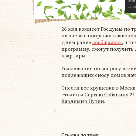
зна
11 а
26 мая комитет
Госдумы
по т
ключевые поправки в законоп
Днем ранее
сообщалось
, что
программу, смогут получить
квартиры.
Голосование по вопросу вкл
подлежащих сносу домов нача
Снести все хрущевки в Москв
столицы
Сергею Собянину
21
Владимир Путин
.
Ссылки по теме