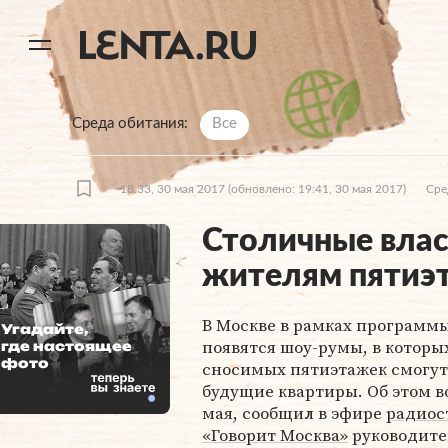
11
A
Среда обитания
Все
18:33, 30 мая 2017
(обновлено: 19:41, 30 мая 2017)
Сре
Столичные влас
жителям пятиэ
В Москве в рамках программ
Угадайте,
появятся шоу-румы, в которы
где настоящее
фото
сносимых пятиэтажек смогут
будущие квартиры. Об этом во
мая, сообщил в эфире
радиос
«Говорит Москва»
руководите