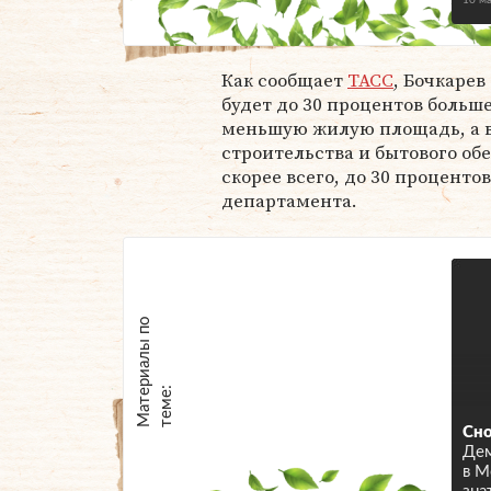
10 м
Как сообщает
ТАСС
, Бочкарев
будет до 30 процентов больш
меньшую жилую площадь, а в 
строительства и бытового об
скорее всего, до 30 проценто
департамента.
М
а
т
р
и
а
л
ы
п
о
т
е
м
е
е
:
Сно
Де
в М