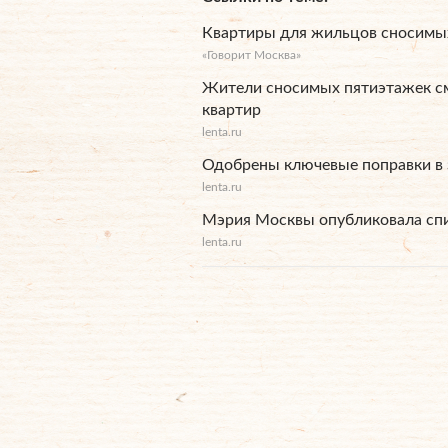
Квартиры для жильцов сносимых
«Говорит Москва»
Жители сносимых пятиэтажек с
квартир
lenta.ru
Одобрены ключевые поправки в 
lenta.ru
Мэрия Москвы опубликовала спи
lenta.ru