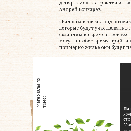
департамента строительства
Андрей Бочкарев
.
«Ряд объектов мы подготови
которые будут участвовать в 
создадим во время строитель
могут в любое время прийти и
примерно жилье они будут пе
М
а
т
р
и
а
л
ы
п
о
т
е
м
е
е
:
Пят
хру
сто
Мо