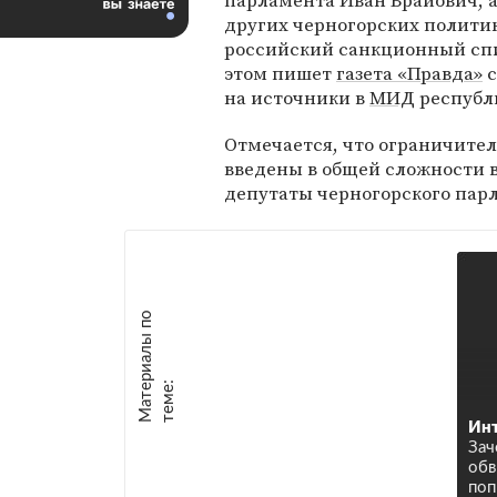
парламента Иван Брайович, а
других черногорских политик
российский санкционный спи
этом пишет
газета «Правда»
с
на источники в
МИД
республ
Отмечается, что ограничите
введены в общей сложности в
депутаты черногорского пар
М
а
т
р
и
а
л
ы
п
о
т
е
м
е
е
:
Инт
Зач
обв
поп