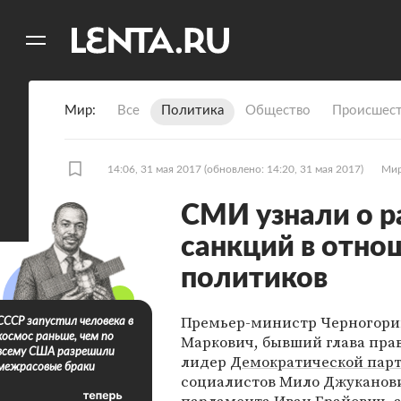
11
A
Мир
Все
Политика
Общество
Происшест
14:06, 31 мая 2017
(обновлено: 14:20, 31 мая 2017)
Ми
СМИ узнали о р
санкций в отно
политиков
Премьер-министр Черногори
СССР запустил человека в
космос раньше, чем по
Маркович, бывший глава пра
всему США разрешили
лидер
Демократической пар
межрасовые браки
социалистов Мило Джуканови