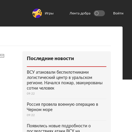
Игры
Лента добра
Войти
Последние новости
ВСУ атаковали беспилотниками
логистический центр в уральском
регионе. Начался пожар, эвакуированы
сотни человек
09:22
Россия провела военную операцию в
Черном море
09:22
Появились новые подробности о
последствиях атаки ВСУ на