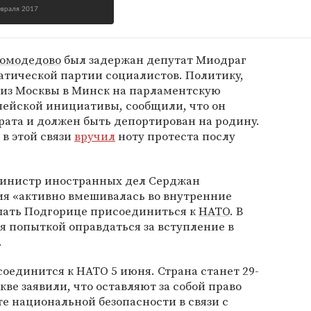
евраля 2017
Домодедово
был задержан депутат Миодраг
атической партии социалистов. Политику,
из Москвы в Минск на парламентскую
ейской инициативы, сообщили, что он
грата и должен быть депортирован на родину.
в этой связи
вручил
ноту протеста послу
министр иностранных дел Серджан
сия «активно вмешивалась во внутренние
шать Подгорице присоединиться к
НАТО
. В
я попыткой оправдаться за вступление в
.
единится к НАТО 5 июня. Страна станет 29-
ве заявили, что оставляют за собой право
е национальной безопасности в связи с