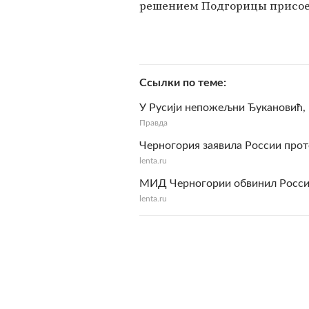
решением Подгорицы присоед
Ссылки по теме
У Русији непожељни Ђукановић,
Правда
Черногория заявила России прот
lenta.ru
МИД Черногории обвинил Россию
lenta.ru