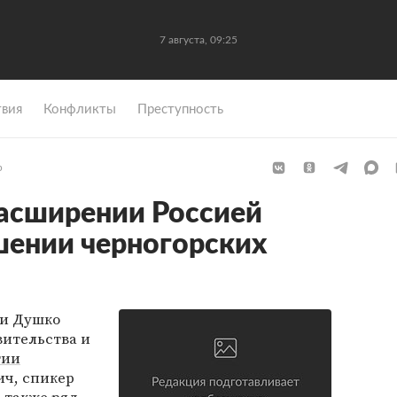
7 августа, 09:25
вия
Конфликты
Преступность
р
асширении Россией
шении черногорских
и Душко
вительства и
тии
ч, спикер