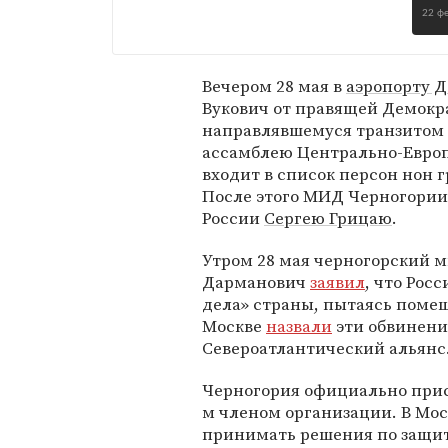
22 ф
Вечером 28 мая в
аэропорту 
Вукович от правящей Демокр
направлявшемуся транзитом 
ассамблею Центрально-Европ
входит в список персон нон 
После этого МИД Черногории 
России
Сергею Грицаю
.
Утром 28 мая черногорский 
Дарманович
заявил
, что Рос
дела» страны, пытаясь поме
Москве
назвали
эти обвинени
Североатлантический альянс
Черногория официально присо
м членом организации. В Моск
принимать решения по защит