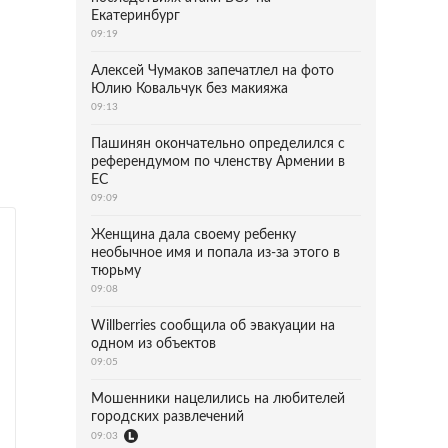
Екатеринбург
09:19
Алексей Чумаков запечатлел на фото
Юлию Ковальчук без макияжа
09:13
Пашинян окончательно определился с
референдумом по членству Армении в
ЕС
09:09
Женщина дала своему ребенку
необычное имя и попала из-за этого в
тюрьму
09:08
Willberries сообщила об эвакуации на
одном из объектов
09:05
Мошенники нацелились на любителей
городских развлечений
09:03