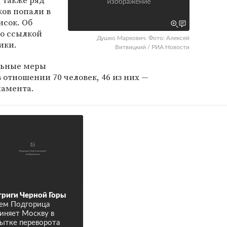
 также ряд
ов попали в
сок. Об
о ссылкой
Душко Маркович. Фото: Алексей
ики.
Витвицкий / РИА Новости
льные меры
 отношении 70 человек, 46 из них —
ламента.
риги Черной Горы
ем Подгорица
иняет Москву в
ытке переворота