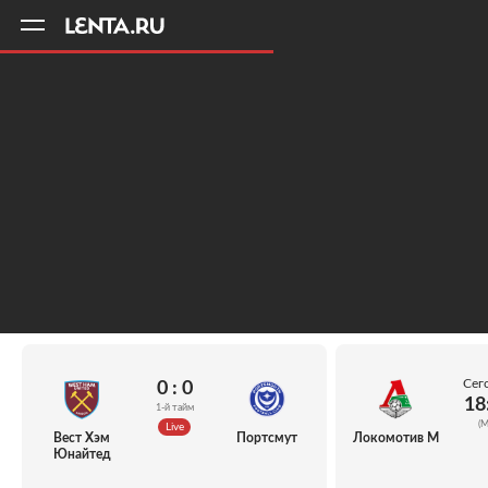
11
A
Сег
0 : 0
18
1-й тайм
(М
Live
Вест Хэм
Портсмут
Локомотив М
Юнайтед