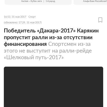
Англия — Кубок лиги
|
1-й раунд
Альфа-Банк Российская 
16:53, 31 мая 2017
Спорт
(обновлено: 17:29, 31 мая 2017)
Победитель «Дакара-2017» Карякин
пропустит ралли из-за отсутствии
финансирования
Спортсмен из-за
этого не выступит на ралли-рейде
«Шелковый путь-2017»