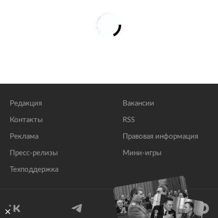
Редакция
Вакансии
Контакты
RSS
Реклама
Правовая информация
Пресс-релизы
Мини-игры
Техподдержка