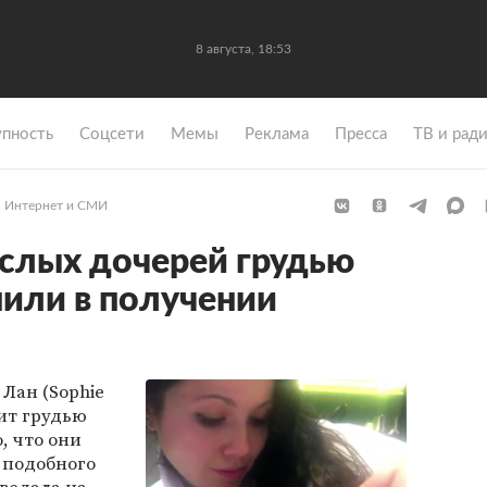
8 августа, 18:53
упность
Coцсети
Мемы
Реклама
Пресса
ТВ и рад
Интернет и СМИ
слых дочерей грудью
или в получении
Лан (Sophie
мит грудью
, что они
 подобного