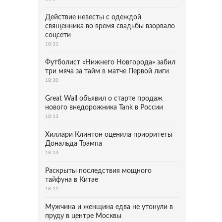
Действие невесты с одеждой
священника во время свадьбы взорвало
соцсети
18:31
Футболист «Нижнего Новгорода» забил
три мяча за тайм в матче Первой лиги
18:30
Great Wall объявил о старте продаж
нового внедорожника Tank в России
18:13
Хиллари Клинтон оценила приоритеты
Дональда Трампа
18:13
Раскрыты последствия мощного
тайфуна в Китае
18:11
Мужчина и женщина едва не утонули в
пруду в центре Москвы