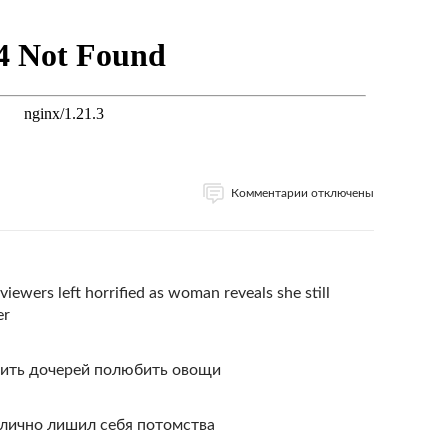
Комментарии отключены
ewers left horrified as woman reveals she still
er
вить дочерей полюбить овощи
блично лишил себя потомства