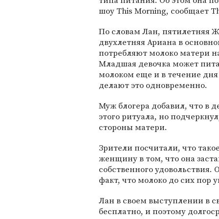
типа питания. Об этом она п
шоу This Morning, сообщает T
По словам Лан, пятилетняя 
двухлетняя Ариана в основн
потребляют молоко матери на
Младшая девочка может пит
молоком еще и в течение дня
делают это одновременно.
Муж блогера добавил, что в д
этого ритуала, но подчеркнул
стороны матери.
Зрители посчитали, что так
женщину в том, что она заст
собственного удовольствия. 
факт, что молоко до сих пор 
Лан в своем выступлении в с
бесплатно, и поэтому долго