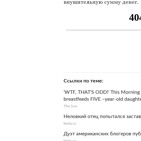
внушительную сумму денег.
Ссылки по теме
'WTF, THAT'S ODD!' This Morning vi
breastfeeds FIVE –year-old daught
The Sun
Неловкий отец попытался заста
lenta.ru
Дуэт американских блогеров пу
lenta.ru