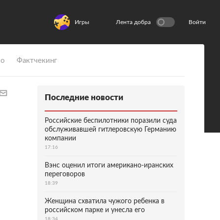
Игры
Лента добра
Войти
ио
Фактчекинг
Последние новости
Российские беспилотники поразили суда
обслуживавшей гитлеровскую Германию
компании
17:16
Вэнс оценил итоги американо-иранских
переговоров
18:39
Женщина схватила чужого ребенка в
российском парке и унесла его
18:34