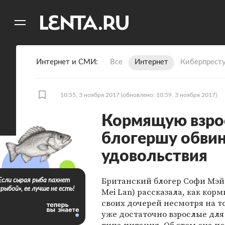
11
A
Интернет и СМИ
Все
Интернет
Киберпрест
10:55, 3 ноября 2017
(обновлено: 10:59, 3 ноября 2017)
Кормящую взро
блогершу обвин
удовольствия
Британский блогер Софи Мэй 
Если сырая рыба пахнет
«рыбой», ее лучше не есть!
Mei Lan) рассказала, как кор
своих дочерей несмотря на то
уже достаточно взрослые для