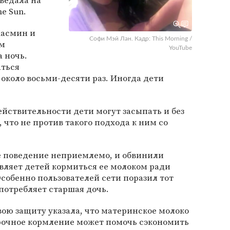
оведала на
he Sun.
Жасмин и
Софи Мэй Лан. Кадр: This Morning /
ом
YouTube
 ночь.
аться
 около восьми-десяти раз. Иногда дети
ействительности дети могут засыпать и без
, что не против такого подхода к ним со
ое поведение неприемлемо, и обвинили
авляет детей кормиться ее молоком ради
Особенно пользователей сети поразил тот
употребляет старшая дочь.
вою защиту указала, что материнское молоко
срочное кормление может помочь сэкономить