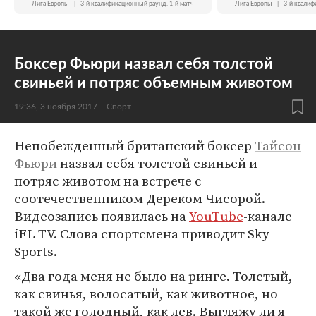
Лига Европы
|
3-й квалификационный раунд. 1-й матч
Лига Европы
|
3-й квалиф
Боксер Фьюри назвал себя толстой
свиньей и потряс объемным животом
19:36, 3 ноября 2017
Спорт
Непобежденный британский боксер
Тайсон
Фьюри
назвал себя толстой свиньей и
потряс животом на встрече с
соотечественником Дереком Чисорой.
Видеозапись появилась на
YouTube
-канале
iFL TV. Слова спортсмена приводит Sky
Sports.
«Два года меня не было на ринге. Толстый,
как свинья, волосатый, как животное, но
такой же голодный, как лев. Выгляжу ли я