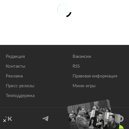
Редакция
Вакансии
Контакты
RSS
Реклама
Правовая информация
Пресс-релизы
Мини-игры
Техподдержка