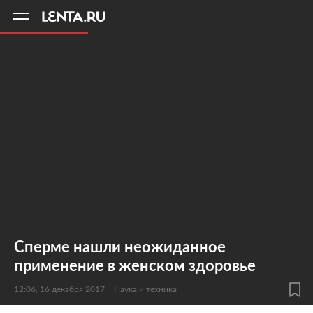
11
A
Сперме нашли неожиданное
применение в женском здоровье
12:06, 16 декабря 2017
Наука и техника