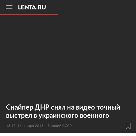
11
A
Снайпер ДНР снял на видео точный
выстрел в украинского военного
13:17, 16 января 2018
Бывший СССР