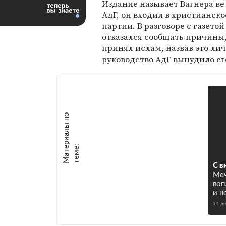
Издание называет Вагнера в
АдГ, он входил в христианск
партии. В разговоре с газето
отказался сообщать причины
принял ислам, назвав это ли
руководство АдГ вынудило ег
М
а
т
р
и
а
л
ы
п
о
т
е
м
е
е
:
С в
Меч
воп
и н
14 д