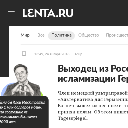
11
A
Мир
Все
Политика
Общество
Происшест
13:49, 24 января 2018
Мир
Выходец из Рос
исламизации Ге
Член немецкой ультраправой
«Альтернатива для Германии»
Если бы Илон Маск тратил
Вагнер вышел из нее после то
по 1 млн долларов в день,
принял ислам. Об этом пишет
его состояние не
Tagesspiegel.
закончилось бы и через
2000 лет