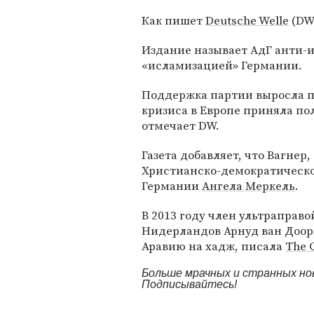
Как пишет
Deutsche Welle
(DW
Издание называет АдГ анти-и
«исламизацией» Германии.
Поддержка партии выросла по
кризиса в Европе приняла по
отмечает DW.
Газета добавляет, что Вагнер, 
Христианско-демократическо
Германии
Ангела Меркель
.
В 2013 году член ультраправ
Нидерландов Арнуд ван Доор
Аравию на хадж, писала
The 
Больше мрачных и странных но
Подписывайтесь!