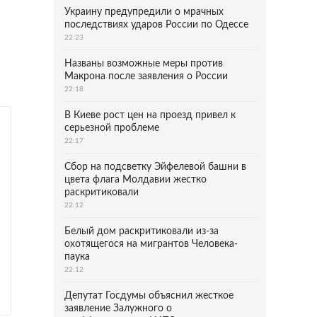
Украину предупредили о мрачных
последствиях ударов России по Одессе
22:23
Названы возможные меры против
Макрона после заявления о России
22:18
В Киеве рост цен на проезд привел к
серьезной проблеме
22:17
Сбор на подсветку Эйфелевой башни в
цвета флага Молдавии жестко
раскритиковали
22:12
Белый дом раскритиковали из-за
охотящегося на мигрантов Человека-
паука
22:12
Депутат Госдумы объяснил жесткое
заявление Залужного о