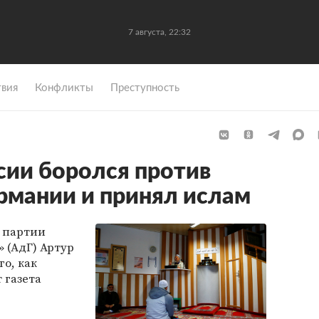
7 августа, 22:32
вия
Конфликты
Преступность
сии боролся против
рмании и принял ислам
 партии
 (АдГ) Артур
го, как
 газета