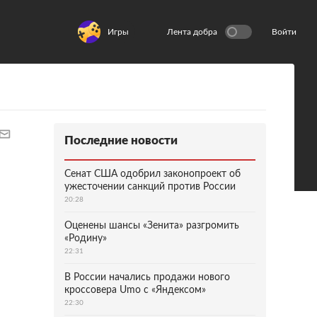
Игры
Лента добра
Войти
Последние новости
Сенат США одобрил законопроект об
ужесточении санкций против России
20:28
Оценены шансы «Зенита» разгромить
«Родину»
22:31
В России начались продажи нового
кроссовера Umo с «Яндексом»
22:30