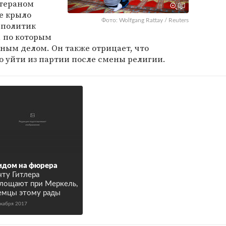
етераном
ое крыло
Фото: Wolfgang Rattay / Reuters
й политик
, по которым
чным делом. Он также отрицает, что
о уйти из партии после смены религии.
идом на фюрера
ту Гитлера
лощают при Меркель,
емцы этому рады
екабря 2017