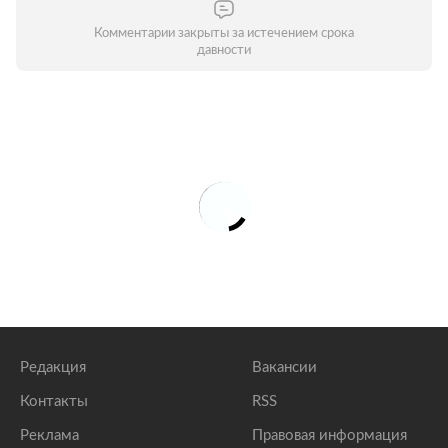
Комментарии закрыты за истечением срока
давности
Редакция
Вакансии
Контакты
RSS
Реклама
Правовая информация