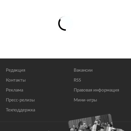
Редакция
Вакансии
Контакты
RSS
Реклама
Правовая информация
Пресс-релизы
Мини-игры
Техподдержка