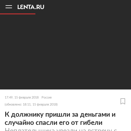
11
A
17:49, 15 февраля 2018
Россия
(обновлено: 18:11, 15 февраля 2018)
К должнику пришли за деньгами и
случайно спасли его от гибели
Неплательщика увезли на встречу с