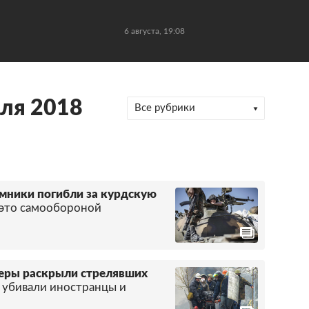
6 августа, 19:08
аля 2018
Все рубрики
емники погибли за курдскую
 это самообороной
перы раскрыли стрелявших
убивали иностранцы и