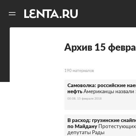
11
A
Архив 15 февр
190 материалов
Самоволка: российские на
нефть
Американцы назвали
00:08, 15 февраля 2018
В расход: грузинские снай
по Майдану
Протестующих 
депутаты Рады