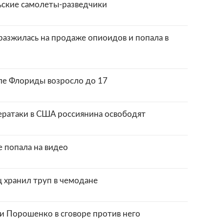
ьские самолеты-разведчики
разжилась на продаже опиоидов и попала в
ле Флориды возросло до 17
ератаки в США россиянина освободят
 попала на видео
 хранил труп в чемодане
и Порошенко в сговоре против него