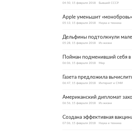
04:50, 15 февраля 2018
Бывший СССР
Apple уменьшит «монобровь»
05:13, 15 февраля 2018
Наука и техника
Дельфины подтолкнули мале
05:28, 15 февраля 2018
Из жизни
Пойман подменивший себя в
06:06, 15 февраля 2018
Мир
Газета предложила вычислить
06:47, 15 февраля 2018
Интернет и СМИ
Американский дипломат захот
06:56, 15 февраля 2018
Из жизни
Создана эффективная вакцина
07:06, 15 февраля 2018
Наука и техника