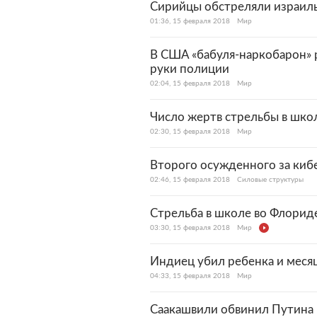
Сирийцы обстреляли израил
01:36, 15 февраля 2018
Мир
В США «бабуля-наркобарон» 
руки полиции
02:04, 15 февраля 2018
Мир
Число жертв стрельбы в шко
02:30, 15 февраля 2018
Мир
Второго осужденного за киб
02:46, 15 февраля 2018
Силовые структуры
Стрельба в школе во Флориде
03:30, 15 февраля 2018
Мир
Индиец убил ребенка и месяц
04:33, 15 февраля 2018
Мир
Саакашвили обвинил Путина 