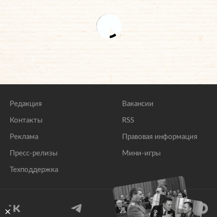
Редакция
Вакансии
Контакты
RSS
Реклама
Правовая информация
Пресс-релизы
Мини-игры
Техподдержка